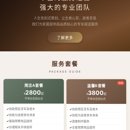
强大的专业团队
人生告别式策划，让生者心安，逝者安息
我们为家属提供高品质贴心的专车接送服务
了解更多
服务套餐
PACKAGE GUIDE
热销
简洁A套餐
温馨B套餐
2800
3800
¥
起
¥
起
不举办告别仪式
不举办告别仪式
协助预定灵车及棺木
协助预定灵车及棺木
协助为逝者穿衣净身
协助为逝者穿衣净身
基础殡葬用品提供
遗像制作服务
办理相关手续指导
全套殡葬用品提供