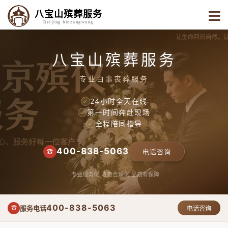
八宝山殡葬服务
Beijing binzangwang
八宝山殡葬服务
专业白事丧葬服务
24小时全天在线
✓
第一时间奔赴现场
✓
全程陪同指导
✓
400-838-5063
☎
电话咨询
专业服务化
收费合理化
品质有保障
400-838-5063
服务电话
☎
电话咨询