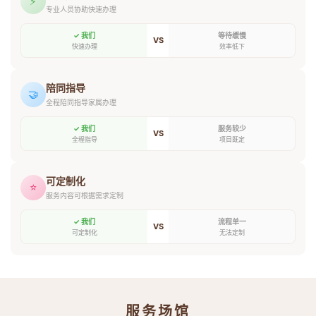
⚡
专业人员协助快速办理
✓ 我们
等待缓慢
VS
快速办理
效率低下
陪同指导
🤝
全程陪同指导家属办理
✓ 我们
服务较少
VS
全程指导
项目既定
可定制化
⭐
服务内容可根据需求定制
✓ 我们
流程单一
VS
可定制化
无法定制
服务场馆