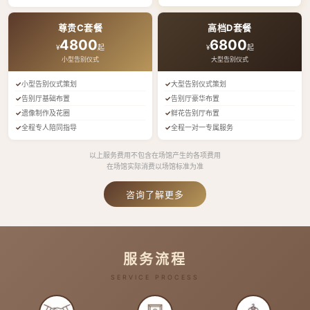
尊贵C套餐
高档D套餐
4800
6800
¥
起
¥
起
小型告别仪式
大型告别仪式
小型告别仪式策划
大型告别仪式策划
告别厅基础布置
告别厅豪华布置
遗像制作及花圈
鲜花告别厅布置
全程专人陪同指导
全程一对一专属服务
以上服务费用不包含在场馆产生的各项费用
在场馆实际消费以场馆标准为准
咨询了解更多
服务流程
SERVICE PROCESS