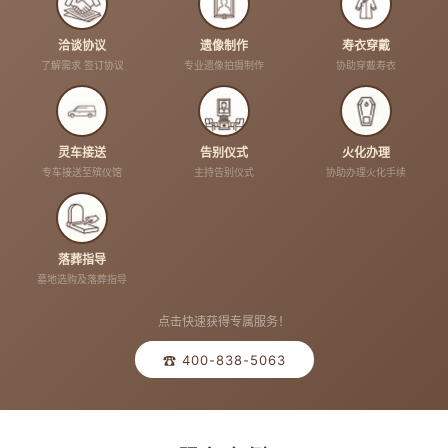
洽谈协议
遗像制作
寿衣穿戴
了解需求 签订协议
专业遗像拍摄制作
协助穿戴寿衣
灵车接送
告别仪式
火化办理
专车接送至殡仪馆
主持告别仪式
协助办理火化手续
落葬指导
墓地选购及落葬指导
点击快速获得专属服务！
☎ 400-838-5063