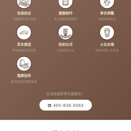
洽谈协议
遗像制作
寿衣穿戴
了解需求 签订协议
专业遗像拍摄制作
协助穿戴寿衣
灵车接送
告别仪式
火化办理
专车接送至殡仪馆
主持告别仪式
协助办理火化手续
落葬指导
墓地选购及落葬指导
点击快速获得专属服务！
☎ 400-838-5063