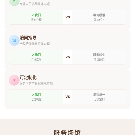
⚡
专业人员协助快速办理
✓ 我们
等待缓慢
VS
快速办理
效率低下
陪同指导
🤝
全程陪同指导家属办理
✓ 我们
服务较少
VS
全程指导
项目既定
可定制化
⭐
服务内容可根据需求定制
✓ 我们
流程单一
VS
可定制化
无法定制
服务场馆