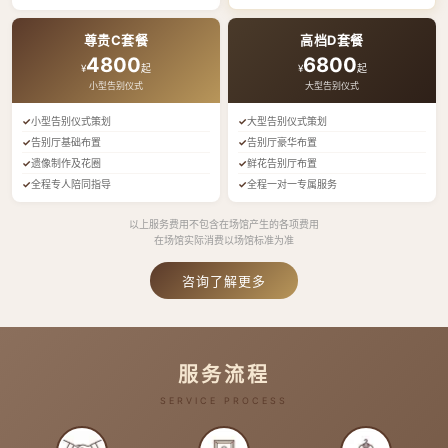
尊贵C套餐
高档D套餐
4800
6800
¥
起
¥
起
小型告别仪式
大型告别仪式
小型告别仪式策划
大型告别仪式策划
告别厅基础布置
告别厅豪华布置
遗像制作及花圈
鲜花告别厅布置
全程专人陪同指导
全程一对一专属服务
以上服务费用不包含在场馆产生的各项费用
在场馆实际消费以场馆标准为准
咨询了解更多
服务流程
SERVICE PROCESS