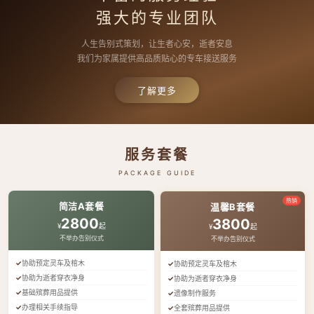
强大的专业团队
人生告别式策划，让生者心安，逝者安息
我们为家属提供高品质贴心的专车接送服务
了解更多
服务套餐
PACKAGE GUIDE
热销
简洁A套餐
温馨B套餐
2800
3800
¥
起
¥
起
不举办告别仪式
不举办告别仪式
协助预定灵车及棺木
协助预定灵车及棺木
协助为逝者穿衣净身
协助为逝者穿衣净身
基础殡葬用品提供
遗像制作服务
办理相关手续指导
全套殡葬用品提供