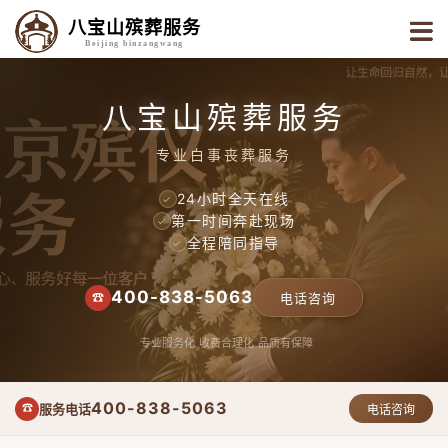
八宝山殡葬服务
Beijing binzangwang
八宝山殡葬服务
专业白事丧葬服务
24小时全天在线
✓
第一时间奔赴现场
✓
全程陪同指导
✓
400-838-5063
☎
电话咨询
专业服务化
收费合理化
品质有保障
400-838-5063
服务电话
☎
电话咨询