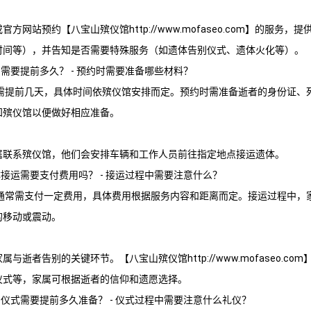
或官方网站预约【
八宝山殡仪馆
http://www.mofaseo.com】的服
时间等），并告知是否需要特殊服务（如遗体告别仪式、遗体火化等）。
约需要提前多久？ - 预约时需要准备哪些材料？
需提前几天，具体时间依殡仪馆安排而定。预约时需准备逝者的身份证、
知殡仪馆以便做好相应准备。
属联系殡仪馆，他们会安排车辆和工作人员前往指定地点接运遗体。
体接运需要支付费用吗？ - 接运过程中需要注意什么？
通常需支付一定费用，具体费用根据服务内容和距离而定。接运过程中，
的移动或震动。
家属与逝者告别的关键环节。【
八宝山殡仪馆
http://www.mofaseo
仪式等，家属可根据逝者的信仰和遗愿选择。
别仪式需要提前多久准备？ - 仪式过程中需要注意什么礼仪？