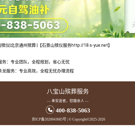
沟殡仪
|
北京通州殡葬
|
【
石景山殡仪服务
http://18.s-yue.net】
服务：专业团队，全程规划，省心无忧
条龙服务：专业高效，全程无忧办理流程
八宝山殡葬服务
— 奉安逝者，慰藉亲人 —
400-838-5063
京ICP备2020043685号
| © Copyright©2025-2026