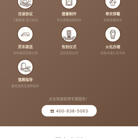
洽谈协议
遗像制作
寿衣穿戴
了解需求 签订协议
专业遗像拍摄制作
协助穿戴寿衣
灵车接送
告别仪式
火化办理
专车接送至殡仪馆
主持告别仪式
协助办理火化手续
落葬指导
墓地选购及落葬指导
点击快速获得专属服务！
☎ 400-838-5063