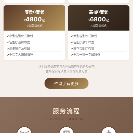
尊贵C套餐
高档D套餐
4800
6800
¥
起
¥
起
小型告别仪式
大型告别仪式
小型告别仪式策划
大型告别仪式策划
告别厅基础布置
告别厅豪华布置
遗像制作及花圈
鲜花告别厅布置
全程专人陪同指导
全程一对一专属服务
以上服务费用不包含在场馆产生的各项费用
在场馆实际消费以场馆标准为准
咨询了解更多
服务流程
SERVICE PROCESS