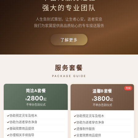
强大的专业团队
人生告别式策划，让生者心安，逝者安息
我们为家属提供高品质贴心的专车接送服务
了解更多
服务套餐
PACKAGE GUIDE
热销
简洁A套餐
温馨B套餐
2800
3800
¥
起
¥
起
不举办告别仪式
不举办告别仪式
协助预定灵车及棺木
协助预定灵车及棺木
协助为逝者穿衣净身
协助为逝者穿衣净身
基础殡葬用品提供
遗像制作服务
办理相关手续指导
全套殡葬用品提供