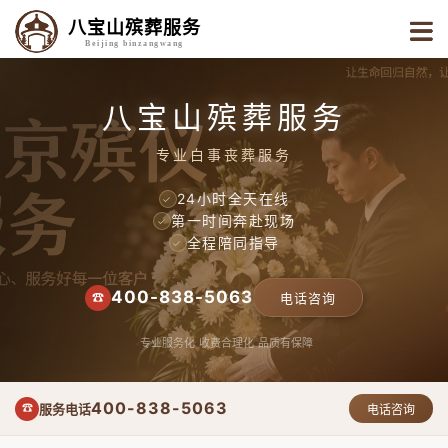
八宝山殡葬服务
Beijing binzangwang
八宝山殡葬服务
专业白事丧葬服务
24小时全天在线
✓
第一时间奔赴现场
✓
全程陪同指导
✓
400-838-5063
☎
电话咨询
专业服务化
收费合理化
品质有保障
400-838-5063
服务电话
☎
电话咨询