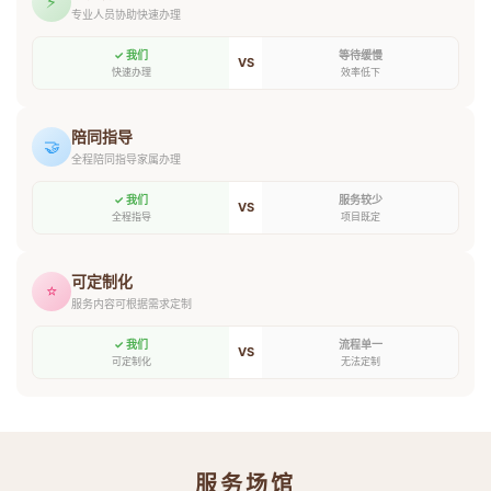
⚡
专业人员协助快速办理
✓ 我们
等待缓慢
VS
快速办理
效率低下
陪同指导
🤝
全程陪同指导家属办理
✓ 我们
服务较少
VS
全程指导
项目既定
可定制化
⭐
服务内容可根据需求定制
✓ 我们
流程单一
VS
可定制化
无法定制
服务场馆