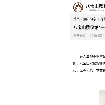
八宝山殡
Beijing binz
首页
>
陵园动态
>
行
八宝山殡仪馆“
发布时间：2026-03-19 
在人生的不幸时
所，
八宝山殡仪馆
提
心、全程无忧。本文