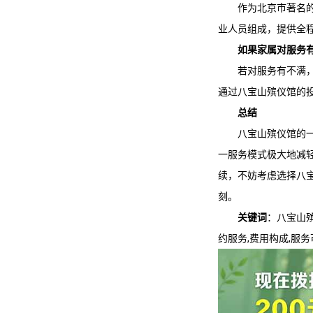
作为北京市著名
业人员组成，提供全
如果家属对服务
若对服务有不满，
通过
八宝山殡仪馆
的
总结
八宝山殡仪馆
的
一服务模式极大地减
续，不妨考虑选择
八
刻。
关键词
：
八宝山
约服务,费用构成,服务