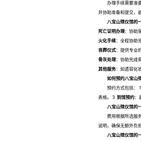
办理手续需要准
并协助准备和提交，
八宝山殡仪馆
的
死亡证明办理
：协助
火化手续
：全程协助
丧葬仪式
：提供专业
骨灰处理
：协助完成
其他服务
：如遗容化
如何预约
八宝山
预约方式包括： 1
表格。 3.
到馆预约
：
八宝山殡仪馆
的
费用根据所选服
说明，确保无额外负
八宝山殡仪馆
的