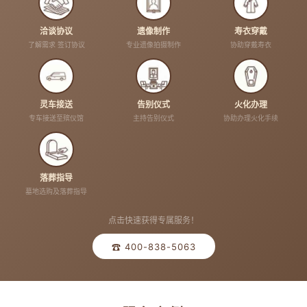
洽谈协议
遗像制作
寿衣穿戴
了解需求 签订协议
专业遗像拍摄制作
协助穿戴寿衣
灵车接送
告别仪式
火化办理
专车接送至殡仪馆
主持告别仪式
协助办理火化手续
落葬指导
墓地选购及落葬指导
点击快速获得专属服务！
☎ 400-838-5063