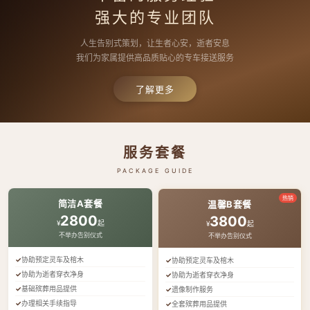
强大的专业团队
人生告别式策划，让生者心安，逝者安息
我们为家属提供高品质贴心的专车接送服务
了解更多
服务套餐
PACKAGE GUIDE
热销
简洁A套餐
温馨B套餐
2800
3800
¥
起
¥
起
不举办告别仪式
不举办告别仪式
协助预定灵车及棺木
协助预定灵车及棺木
协助为逝者穿衣净身
协助为逝者穿衣净身
基础殡葬用品提供
遗像制作服务
办理相关手续指导
全套殡葬用品提供