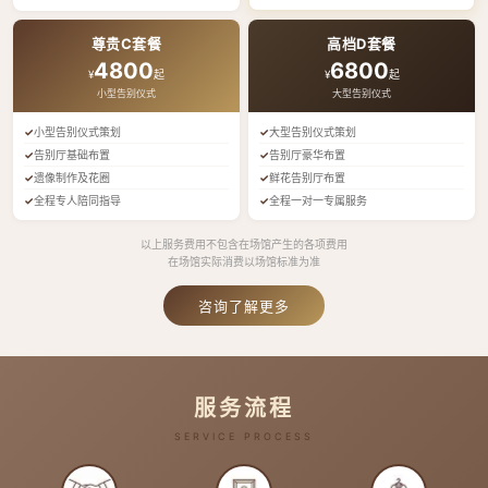
尊贵C套餐
高档D套餐
4800
6800
¥
起
¥
起
小型告别仪式
大型告别仪式
小型告别仪式策划
大型告别仪式策划
告别厅基础布置
告别厅豪华布置
遗像制作及花圈
鲜花告别厅布置
全程专人陪同指导
全程一对一专属服务
以上服务费用不包含在场馆产生的各项费用
在场馆实际消费以场馆标准为准
咨询了解更多
服务流程
SERVICE PROCESS