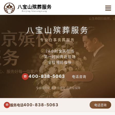
八宝山殡葬服务
Beijing binzangwang
八宝山殡葬服务
专业白事丧葬服务
24小时全天在线
✓
第一时间奔赴现场
✓
全程陪同指导
✓
400-838-5063
☎
电话咨询
专业服务化
收费合理化
品质有保障
400-838-5063
服务电话
☎
电话咨询