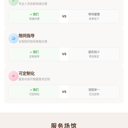
⚡
专业人员协助快速办理
✓ 我们
等待缓慢
VS
快速办理
效率低下
陪同指导
🤝
全程陪同指导家属办理
✓ 我们
服务较少
VS
全程指导
项目既定
可定制化
⭐
服务内容可根据需求定制
✓ 我们
流程单一
VS
可定制化
无法定制
服务场馆