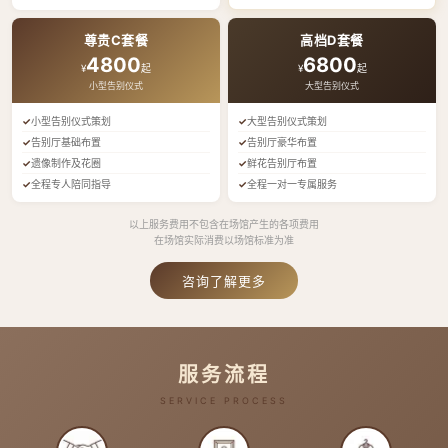
尊贵C套餐
高档D套餐
4800
6800
¥
起
¥
起
小型告别仪式
大型告别仪式
小型告别仪式策划
大型告别仪式策划
告别厅基础布置
告别厅豪华布置
遗像制作及花圈
鲜花告别厅布置
全程专人陪同指导
全程一对一专属服务
以上服务费用不包含在场馆产生的各项费用
在场馆实际消费以场馆标准为准
咨询了解更多
服务流程
SERVICE PROCESS