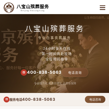
八宝山殡葬服务
Beijing binzangwang
八宝山殡葬服务
专业白事丧葬服务
24小时全天在线
✓
第一时间奔赴现场
✓
全程陪同指导
✓
400-838-5063
☎
电话咨询
专业服务化
收费合理化
品质有保障
400-838-5063
服务电话
☎
电话咨询