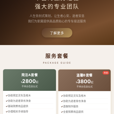
强大的专业团队
人生告别式策划，让生者心安，逝者安息
我们为家属提供高品质贴心的专车接送服务
了解更多
服务套餐
PACKAGE GUIDE
热销
简洁A套餐
温馨B套餐
2800
3800
¥
起
¥
起
不举办告别仪式
不举办告别仪式
协助预定灵车及棺木
协助预定灵车及棺木
协助为逝者穿衣净身
协助为逝者穿衣净身
基础殡葬用品提供
遗像制作服务
办理相关手续指导
全套殡葬用品提供