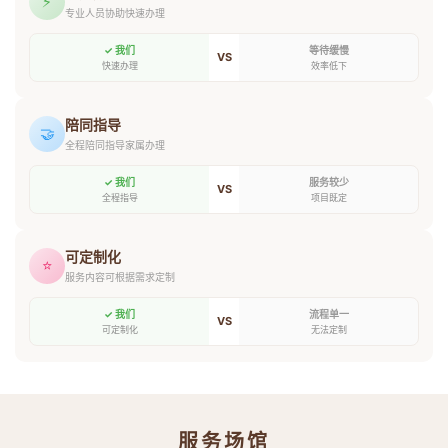
⚡
专业人员协助快速办理
✓ 我们
等待缓慢
VS
快速办理
效率低下
陪同指导
🤝
全程陪同指导家属办理
✓ 我们
服务较少
VS
全程指导
项目既定
可定制化
⭐
服务内容可根据需求定制
✓ 我们
流程单一
VS
可定制化
无法定制
服务场馆