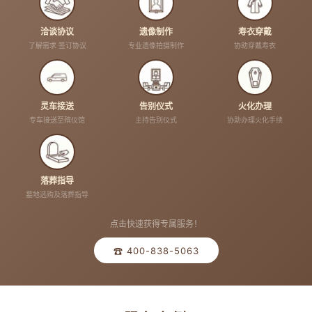
洽谈协议
遗像制作
寿衣穿戴
了解需求 签订协议
专业遗像拍摄制作
协助穿戴寿衣
灵车接送
告别仪式
火化办理
专车接送至殡仪馆
主持告别仪式
协助办理火化手续
落葬指导
墓地选购及落葬指导
点击快速获得专属服务！
☎ 400-838-5063