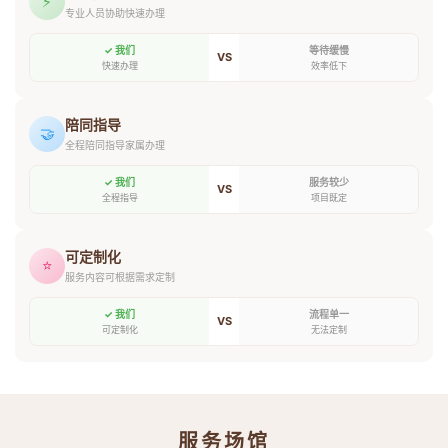
⚡
专业人员协助快速办理
✓ 我们
等待缓慢
VS
快速办理
效率低下
陪同指导
🤝
全程陪同指导家属办理
✓ 我们
服务较少
VS
全程指导
项目既定
可定制化
⭐
服务内容可根据需求定制
✓ 我们
流程单一
VS
可定制化
无法定制
服务场馆