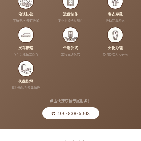
洽谈协议
遗像制作
寿衣穿戴
了解需求 签订协议
专业遗像拍摄制作
协助穿戴寿衣
灵车接送
告别仪式
火化办理
专车接送至殡仪馆
主持告别仪式
协助办理火化手续
落葬指导
墓地选购及落葬指导
点击快速获得专属服务！
☎ 400-838-5063