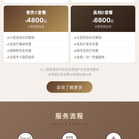
尊贵C套餐
高档D套餐
4800
6800
¥
起
¥
起
小型告别仪式
大型告别仪式
小型告别仪式策划
大型告别仪式策划
告别厅基础布置
告别厅豪华布置
遗像制作及花圈
鲜花告别厅布置
全程专人陪同指导
全程一对一专属服务
以上服务费用不包含在场馆产生的各项费用
在场馆实际消费以场馆标准为准
咨询了解更多
服务流程
SERVICE PROCESS