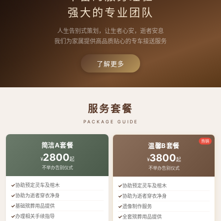
强大的专业团队
人生告别式策划，让生者心安，逝者安息
我们为家属提供高品质贴心的专车接送服务
了解更多
服务套餐
PACKAGE GUIDE
热销
简洁A套餐
温馨B套餐
2800
3800
¥
起
¥
起
不举办告别仪式
不举办告别仪式
协助预定灵车及棺木
协助预定灵车及棺木
协助为逝者穿衣净身
协助为逝者穿衣净身
基础殡葬用品提供
遗像制作服务
办理相关手续指导
全套殡葬用品提供