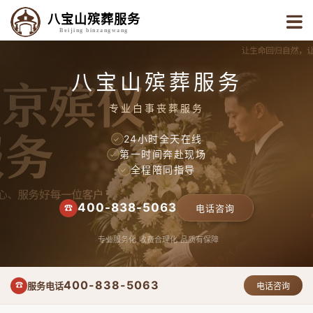
八宝山殡葬服务
Beijing binzangwang
八宝山殡葬服务
专业白事丧葬服务
24小时全天在线
✓
第一时间奔赴现场
✓
全程陪同指导
✓
400-838-5063
☎
电话咨询
专业服务化
收费合理化
品质有保障
400-838-5063
服务电话
☎
电话咨询