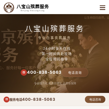
八宝山殡葬服务
Beijing binzangwang
八宝山殡葬服务
专业白事丧葬服务
24小时全天在线
✓
第一时间奔赴现场
✓
全程陪同指导
✓
400-838-5063
☎
电话咨询
专业服务化
收费合理化
品质有保障
400-838-5063
服务电话
☎
电话咨询