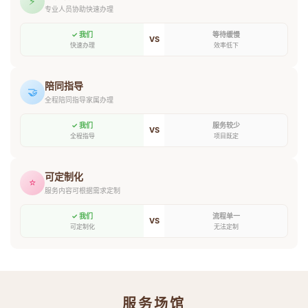
⚡
专业人员协助快速办理
✓ 我们
等待缓慢
VS
快速办理
效率低下
陪同指导
🤝
全程陪同指导家属办理
✓ 我们
服务较少
VS
全程指导
项目既定
可定制化
⭐
服务内容可根据需求定制
✓ 我们
流程单一
VS
可定制化
无法定制
服务场馆