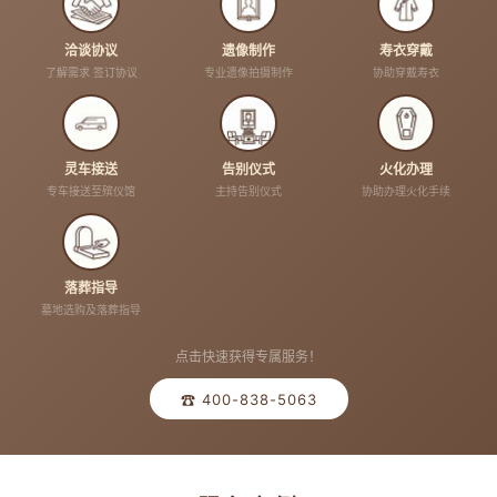
洽谈协议
遗像制作
寿衣穿戴
了解需求 签订协议
专业遗像拍摄制作
协助穿戴寿衣
灵车接送
告别仪式
火化办理
专车接送至殡仪馆
主持告别仪式
协助办理火化手续
落葬指导
墓地选购及落葬指导
点击快速获得专属服务！
☎ 400-838-5063