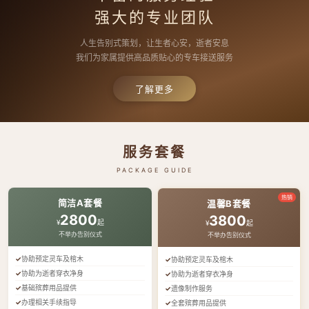
强大的专业团队
人生告别式策划，让生者心安，逝者安息
我们为家属提供高品质贴心的专车接送服务
了解更多
服务套餐
PACKAGE GUIDE
热销
简洁A套餐
温馨B套餐
2800
3800
¥
起
¥
起
不举办告别仪式
不举办告别仪式
协助预定灵车及棺木
协助预定灵车及棺木
协助为逝者穿衣净身
协助为逝者穿衣净身
基础殡葬用品提供
遗像制作服务
办理相关手续指导
全套殡葬用品提供