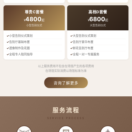
尊贵C套餐
高档D套餐
4800
6800
¥
起
¥
起
小型告别仪式
大型告别仪式
小型告别仪式策划
大型告别仪式策划
告别厅基础布置
告别厅豪华布置
遗像制作及花圈
鲜花告别厅布置
全程专人陪同指导
全程一对一专属服务
以上服务费用不包含在场馆产生的各项费用
在场馆实际消费以场馆标准为准
咨询了解更多
服务流程
SERVICE PROCESS