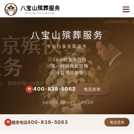
八宝山殡葬服务
Beijing binzangwang
八宝山殡葬服务
专业白事丧葬服务
24小时全天在线
✓
第一时间奔赴现场
✓
全程陪同指导
✓
400-838-5063
☎
电话咨询
专业服务化
收费合理化
品质有保障
400-838-5063
服务电话
☎
电话咨询