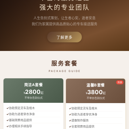
强大的专业团队
人生告别式策划，让生者心安，逝者安息
我们为家属提供高品质贴心的专车接送服务
了解更多
服务套餐
PACKAGE GUIDE
热销
简洁A套餐
温馨B套餐
2800
3800
¥
起
¥
起
不举办告别仪式
不举办告别仪式
协助预定灵车及棺木
协助预定灵车及棺木
协助为逝者穿衣净身
协助为逝者穿衣净身
基础殡葬用品提供
遗像制作服务
办理相关手续指导
全套殡葬用品提供