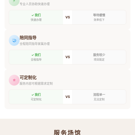
⚡
专业人员协助快速办理
✓ 我们
等待缓慢
VS
快速办理
效率低下
陪同指导
🤝
全程陪同指导家属办理
✓ 我们
服务较少
VS
全程指导
项目既定
可定制化
⭐
服务内容可根据需求定制
✓ 我们
流程单一
VS
可定制化
无法定制
服务场馆