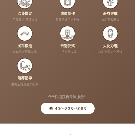
洽谈协议
遗像制作
寿衣穿戴
了解需求 签订协议
专业遗像拍摄制作
协助穿戴寿衣
灵车接送
告别仪式
火化办理
专车接送至殡仪馆
主持告别仪式
协助办理火化手续
落葬指导
墓地选购及落葬指导
点击快速获得专属服务！
☎ 400-838-5063