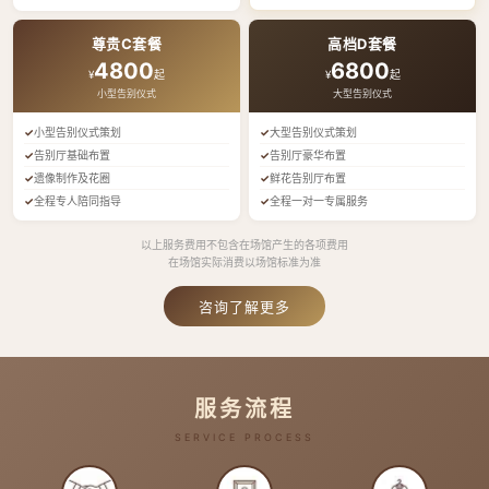
尊贵C套餐
高档D套餐
4800
6800
¥
起
¥
起
小型告别仪式
大型告别仪式
小型告别仪式策划
大型告别仪式策划
告别厅基础布置
告别厅豪华布置
遗像制作及花圈
鲜花告别厅布置
全程专人陪同指导
全程一对一专属服务
以上服务费用不包含在场馆产生的各项费用
在场馆实际消费以场馆标准为准
咨询了解更多
服务流程
SERVICE PROCESS