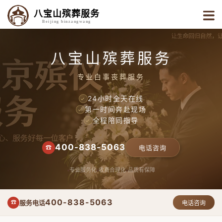
八宝山殡葬服务
Beijing binzangwang
八宝山殡葬服务
专业白事丧葬服务
24小时全天在线
✓
第一时间奔赴现场
✓
全程陪同指导
✓
400-838-5063
☎
电话咨询
专业服务化
收费合理化
品质有保障
400-838-5063
服务电话
☎
电话咨询