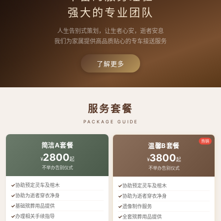
强大的专业团队
人生告别式策划，让生者心安，逝者安息
我们为家属提供高品质贴心的专车接送服务
了解更多
服务套餐
PACKAGE GUIDE
热销
简洁A套餐
温馨B套餐
2800
3800
¥
起
¥
起
不举办告别仪式
不举办告别仪式
协助预定灵车及棺木
协助预定灵车及棺木
协助为逝者穿衣净身
协助为逝者穿衣净身
基础殡葬用品提供
遗像制作服务
办理相关手续指导
全套殡葬用品提供