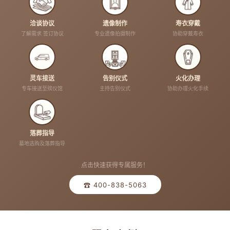
洽谈协议
遗像制作
寿衣穿戴
了解需求 签订协议
专业遗像拍摄制作
协助穿戴寿衣
灵车接送
告别仪式
火化办理
专车接送至殡仪馆
主持告别仪式
协助办理火化手续
落葬指导
墓地选购及落葬指导
点击快速获得专属服务！
☎ 400-838-5063