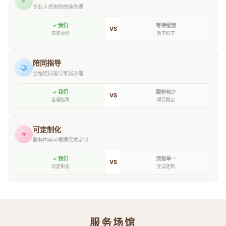
⚡
专业人员协助快速办理
✓ 我们
等待缓慢
VS
快速办理
效率低下
陪同指导
🤝
全程陪同指导家属办理
✓ 我们
服务较少
VS
全程指导
项目既定
可定制化
⭐
服务内容可根据需求定制
✓ 我们
流程单一
VS
可定制化
无法定制
服务场馆