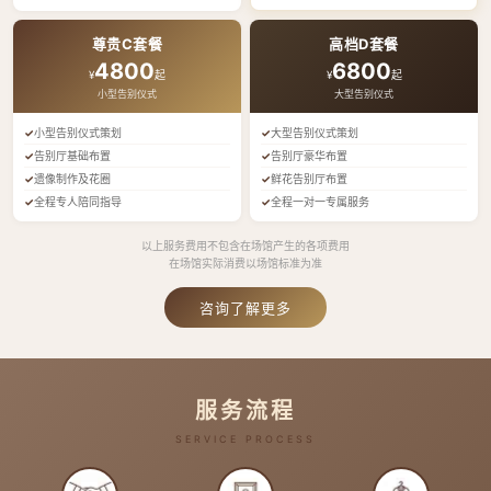
尊贵C套餐
高档D套餐
4800
6800
¥
起
¥
起
小型告别仪式
大型告别仪式
小型告别仪式策划
大型告别仪式策划
告别厅基础布置
告别厅豪华布置
遗像制作及花圈
鲜花告别厅布置
全程专人陪同指导
全程一对一专属服务
以上服务费用不包含在场馆产生的各项费用
在场馆实际消费以场馆标准为准
咨询了解更多
服务流程
SERVICE PROCESS