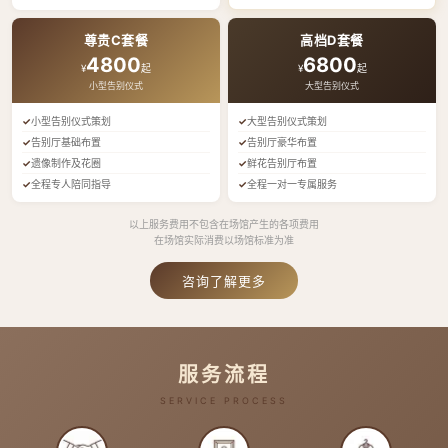
尊贵C套餐
高档D套餐
4800
6800
¥
起
¥
起
小型告别仪式
大型告别仪式
小型告别仪式策划
大型告别仪式策划
告别厅基础布置
告别厅豪华布置
遗像制作及花圈
鲜花告别厅布置
全程专人陪同指导
全程一对一专属服务
以上服务费用不包含在场馆产生的各项费用
在场馆实际消费以场馆标准为准
咨询了解更多
服务流程
SERVICE PROCESS