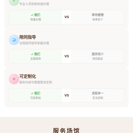
⚡
专业人员协助快速办理
✓ 我们
等待缓慢
VS
快速办理
效率低下
陪同指导
🤝
全程陪同指导家属办理
✓ 我们
服务较少
VS
全程指导
项目既定
可定制化
⭐
服务内容可根据需求定制
✓ 我们
流程单一
VS
可定制化
无法定制
服务场馆