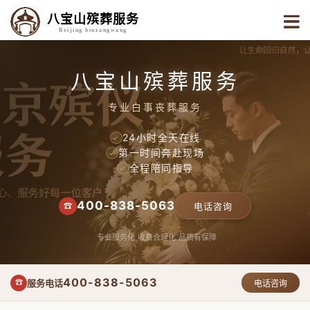
八宝山殡葬服务
Beijing binzangwang
八宝山殡葬服务
专业白事丧葬服务
24小时全天在线
✓
第一时间奔赴现场
✓
全程陪同指导
✓
400-838-5063
☎
电话咨询
专业服务化
收费合理化
品质有保障
400-838-5063
服务电话
☎
电话咨询