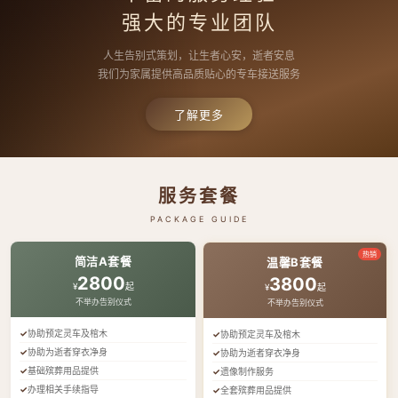
强大的专业团队
人生告别式策划，让生者心安，逝者安息
我们为家属提供高品质贴心的专车接送服务
了解更多
服务套餐
PACKAGE GUIDE
热销
简洁A套餐
温馨B套餐
2800
3800
¥
起
¥
起
不举办告别仪式
不举办告别仪式
协助预定灵车及棺木
协助预定灵车及棺木
协助为逝者穿衣净身
协助为逝者穿衣净身
基础殡葬用品提供
遗像制作服务
办理相关手续指导
全套殡葬用品提供