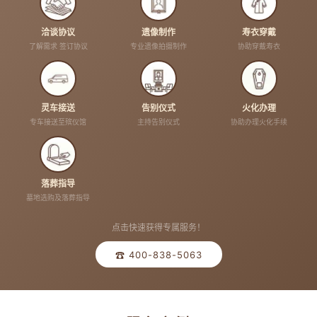
洽谈协议
遗像制作
寿衣穿戴
了解需求 签订协议
专业遗像拍摄制作
协助穿戴寿衣
灵车接送
告别仪式
火化办理
专车接送至殡仪馆
主持告别仪式
协助办理火化手续
落葬指导
墓地选购及落葬指导
点击快速获得专属服务！
☎ 400-838-5063