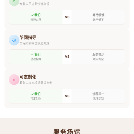
⚡
专业人员协助快速办理
✓ 我们
等待缓慢
VS
快速办理
效率低下
陪同指导
🤝
全程陪同指导家属办理
✓ 我们
服务较少
VS
全程指导
项目既定
可定制化
⭐
服务内容可根据需求定制
✓ 我们
流程单一
VS
可定制化
无法定制
服务场馆