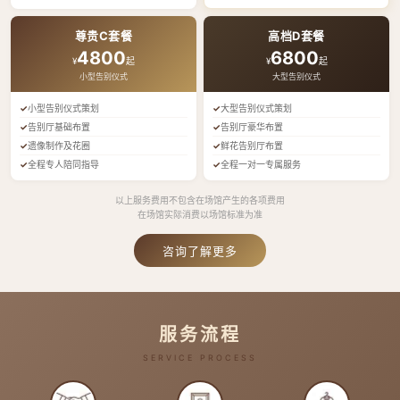
尊贵C套餐
高档D套餐
4800
6800
¥
起
¥
起
小型告别仪式
大型告别仪式
小型告别仪式策划
大型告别仪式策划
告别厅基础布置
告别厅豪华布置
遗像制作及花圈
鲜花告别厅布置
全程专人陪同指导
全程一对一专属服务
以上服务费用不包含在场馆产生的各项费用
在场馆实际消费以场馆标准为准
咨询了解更多
服务流程
SERVICE PROCESS