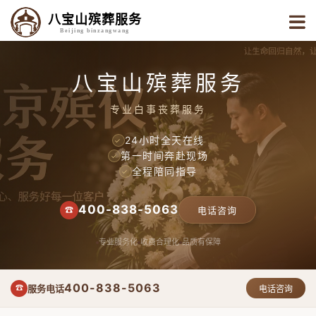
八宝山殡葬服务
Beijing binzangwang
八宝山殡葬服务
专业白事丧葬服务
24小时全天在线
✓
第一时间奔赴现场
✓
全程陪同指导
✓
400-838-5063
☎
电话咨询
专业服务化
收费合理化
品质有保障
400-838-5063
服务电话
☎
电话咨询