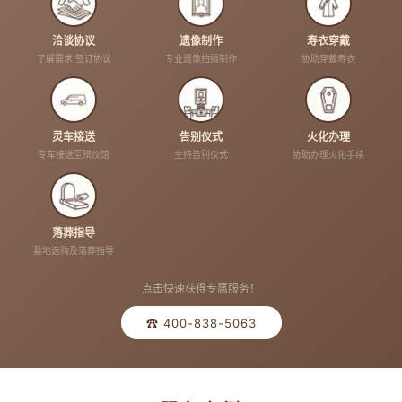
洽谈协议
遗像制作
寿衣穿戴
了解需求 签订协议
专业遗像拍摄制作
协助穿戴寿衣
灵车接送
告别仪式
火化办理
专车接送至殡仪馆
主持告别仪式
协助办理火化手续
落葬指导
墓地选购及落葬指导
点击快速获得专属服务！
☎ 400-838-5063