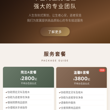
强大的专业团队
人生告别式策划，让生者心安，逝者安息
我们为家属提供高品质贴心的专车接送服务
了解更多
服务套餐
PACKAGE GUIDE
热销
简洁A套餐
温馨B套餐
2800
3800
¥
起
¥
起
不举办告别仪式
不举办告别仪式
协助预定灵车及棺木
协助预定灵车及棺木
协助为逝者穿衣净身
协助为逝者穿衣净身
基础殡葬用品提供
遗像制作服务
办理相关手续指导
全套殡葬用品提供