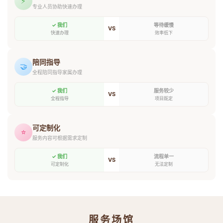
⚡
专业人员协助快速办理
✓ 我们
等待缓慢
VS
快速办理
效率低下
陪同指导
🤝
全程陪同指导家属办理
✓ 我们
服务较少
VS
全程指导
项目既定
可定制化
⭐
服务内容可根据需求定制
✓ 我们
流程单一
VS
可定制化
无法定制
服务场馆