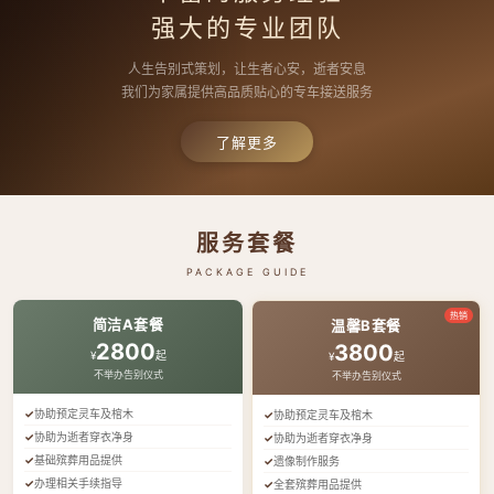
强大的专业团队
人生告别式策划，让生者心安，逝者安息
我们为家属提供高品质贴心的专车接送服务
了解更多
服务套餐
PACKAGE GUIDE
热销
简洁A套餐
温馨B套餐
2800
3800
¥
起
¥
起
不举办告别仪式
不举办告别仪式
协助预定灵车及棺木
协助预定灵车及棺木
协助为逝者穿衣净身
协助为逝者穿衣净身
基础殡葬用品提供
遗像制作服务
办理相关手续指导
全套殡葬用品提供