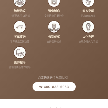
洽谈协议
遗像制作
寿衣穿戴
了解需求 签订协议
专业遗像拍摄制作
协助穿戴寿衣
灵车接送
告别仪式
火化办理
专车接送至殡仪馆
主持告别仪式
协助办理火化手续
落葬指导
墓地选购及落葬指导
点击快速获得专属服务！
☎ 400-838-5063