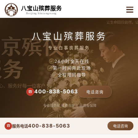
八宝山殡葬服务
Beijing binzangwang
八宝山殡葬服务
专业白事丧葬服务
24小时全天在线
✓
第一时间奔赴现场
✓
全程陪同指导
✓
400-838-5063
☎
电话咨询
专业服务化
收费合理化
品质有保障
400-838-5063
服务电话
☎
电话咨询