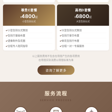
尊贵C套餐
高档D套餐
4800
6800
¥
起
¥
起
小型告别仪式
大型告别仪式
小型告别仪式策划
大型告别仪式策划
告别厅基础布置
告别厅豪华布置
遗像制作及花圈
鲜花告别厅布置
全程专人陪同指导
全程一对一专属服务
以上服务费用不包含在场馆产生的各项费用
在场馆实际消费以场馆标准为准
咨询了解更多
服务流程
SERVICE PROCESS