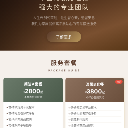
强大的专业团队
人生告别式策划，让生者心安，逝者安息
我们为家属提供高品质贴心的专车接送服务
了解更多
服务套餐
PACKAGE GUIDE
热销
简洁A套餐
温馨B套餐
2800
3800
¥
起
¥
起
不举办告别仪式
不举办告别仪式
协助预定灵车及棺木
协助预定灵车及棺木
协助为逝者穿衣净身
协助为逝者穿衣净身
基础殡葬用品提供
遗像制作服务
办理相关手续指导
全套殡葬用品提供