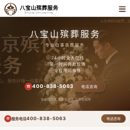
八宝山殡葬服务
Beijing binzangwang
八宝山殡葬服务
专业白事丧葬服务
24小时全天在线
✓
第一时间奔赴现场
✓
全程陪同指导
✓
400-838-5063
☎
电话咨询
专业服务化
收费合理化
品质有保障
400-838-5063
服务电话
☎
电话咨询