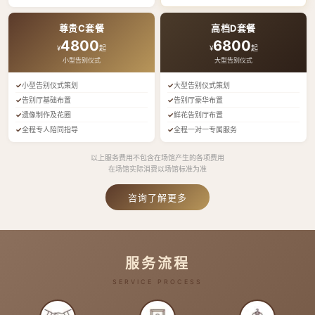
尊贵C套餐
高档D套餐
4800
6800
¥
起
¥
起
小型告别仪式
大型告别仪式
小型告别仪式策划
大型告别仪式策划
告别厅基础布置
告别厅豪华布置
遗像制作及花圈
鲜花告别厅布置
全程专人陪同指导
全程一对一专属服务
以上服务费用不包含在场馆产生的各项费用
在场馆实际消费以场馆标准为准
咨询了解更多
服务流程
SERVICE PROCESS