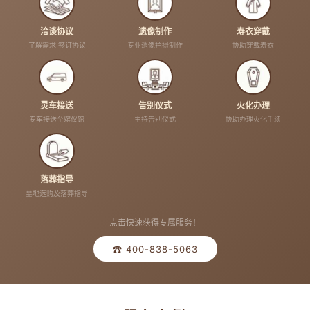
洽谈协议
遗像制作
寿衣穿戴
了解需求 签订协议
专业遗像拍摄制作
协助穿戴寿衣
灵车接送
告别仪式
火化办理
专车接送至殡仪馆
主持告别仪式
协助办理火化手续
落葬指导
墓地选购及落葬指导
点击快速获得专属服务！
☎ 400-838-5063