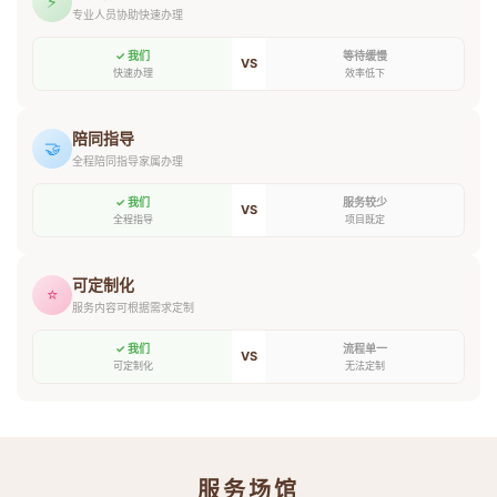
⚡
专业人员协助快速办理
✓ 我们
等待缓慢
VS
快速办理
效率低下
陪同指导
🤝
全程陪同指导家属办理
✓ 我们
服务较少
VS
全程指导
项目既定
可定制化
⭐
服务内容可根据需求定制
✓ 我们
流程单一
VS
可定制化
无法定制
服务场馆