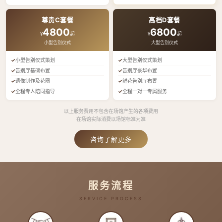
尊贵C套餐
高档D套餐
4800
6800
¥
起
¥
起
小型告别仪式
大型告别仪式
小型告别仪式策划
大型告别仪式策划
告别厅基础布置
告别厅豪华布置
遗像制作及花圈
鲜花告别厅布置
全程专人陪同指导
全程一对一专属服务
以上服务费用不包含在场馆产生的各项费用
在场馆实际消费以场馆标准为准
咨询了解更多
服务流程
SERVICE PROCESS