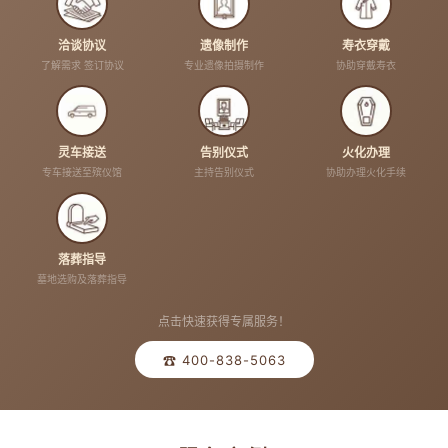
洽谈协议
遗像制作
寿衣穿戴
了解需求 签订协议
专业遗像拍摄制作
协助穿戴寿衣
灵车接送
告别仪式
火化办理
专车接送至殡仪馆
主持告别仪式
协助办理火化手续
落葬指导
墓地选购及落葬指导
点击快速获得专属服务！
☎ 400-838-5063