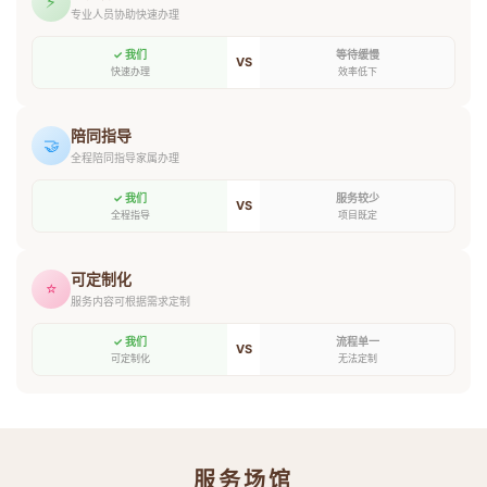
⚡
专业人员协助快速办理
✓ 我们
等待缓慢
VS
快速办理
效率低下
陪同指导
🤝
全程陪同指导家属办理
✓ 我们
服务较少
VS
全程指导
项目既定
可定制化
⭐
服务内容可根据需求定制
✓ 我们
流程单一
VS
可定制化
无法定制
服务场馆