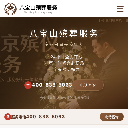
八宝山殡葬服务
Beijing binzangwang
八宝山殡葬服务
专业白事丧葬服务
24小时全天在线
✓
第一时间奔赴现场
✓
全程陪同指导
✓
400-838-5063
☎
电话咨询
专业服务化
收费合理化
品质有保障
400-838-5063
服务电话
☎
电话咨询