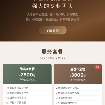
强大的专业团队
人生告别式策划，让生者心安，逝者安息
我们为家属提供高品质贴心的专车接送服务
了解更多
服务套餐
PACKAGE GUIDE
热销
简洁A套餐
温馨B套餐
2800
3800
¥
起
¥
起
不举办告别仪式
不举办告别仪式
协助预定灵车及棺木
协助预定灵车及棺木
协助为逝者穿衣净身
协助为逝者穿衣净身
基础殡葬用品提供
遗像制作服务
办理相关手续指导
全套殡葬用品提供