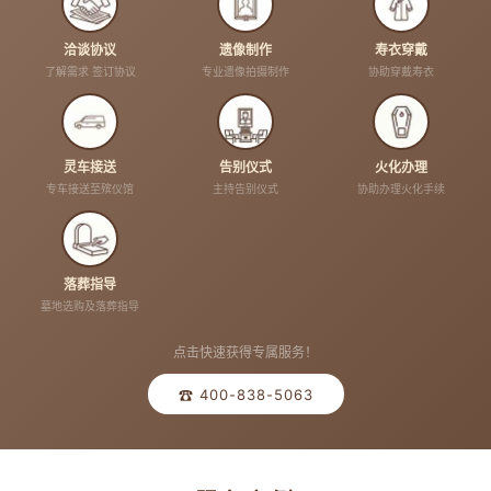
洽谈协议
遗像制作
寿衣穿戴
了解需求 签订协议
专业遗像拍摄制作
协助穿戴寿衣
灵车接送
告别仪式
火化办理
专车接送至殡仪馆
主持告别仪式
协助办理火化手续
落葬指导
墓地选购及落葬指导
点击快速获得专属服务！
☎ 400-838-5063