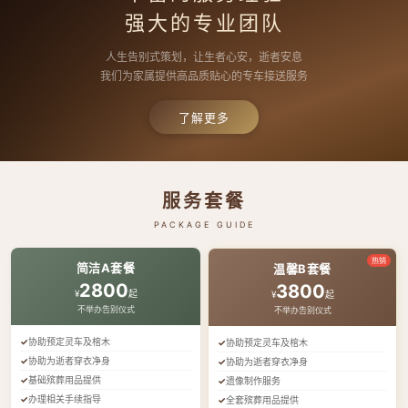
强大的专业团队
人生告别式策划，让生者心安，逝者安息
我们为家属提供高品质贴心的专车接送服务
了解更多
服务套餐
PACKAGE GUIDE
热销
简洁A套餐
温馨B套餐
2800
3800
¥
起
¥
起
不举办告别仪式
不举办告别仪式
协助预定灵车及棺木
协助预定灵车及棺木
协助为逝者穿衣净身
协助为逝者穿衣净身
基础殡葬用品提供
遗像制作服务
办理相关手续指导
全套殡葬用品提供