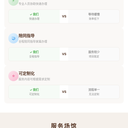
⚡
专业人员协助快速办理
✓ 我们
等待缓慢
VS
快速办理
效率低下
陪同指导
🤝
全程陪同指导家属办理
✓ 我们
服务较少
VS
全程指导
项目既定
可定制化
⭐
服务内容可根据需求定制
✓ 我们
流程单一
VS
可定制化
无法定制
服务场馆