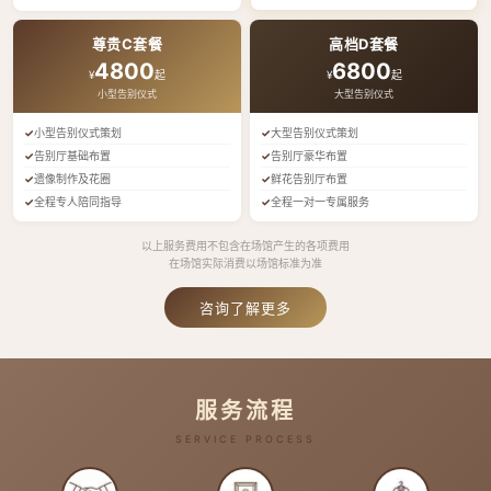
尊贵C套餐
高档D套餐
4800
6800
¥
起
¥
起
小型告别仪式
大型告别仪式
小型告别仪式策划
大型告别仪式策划
告别厅基础布置
告别厅豪华布置
遗像制作及花圈
鲜花告别厅布置
全程专人陪同指导
全程一对一专属服务
以上服务费用不包含在场馆产生的各项费用
在场馆实际消费以场馆标准为准
咨询了解更多
服务流程
SERVICE PROCESS