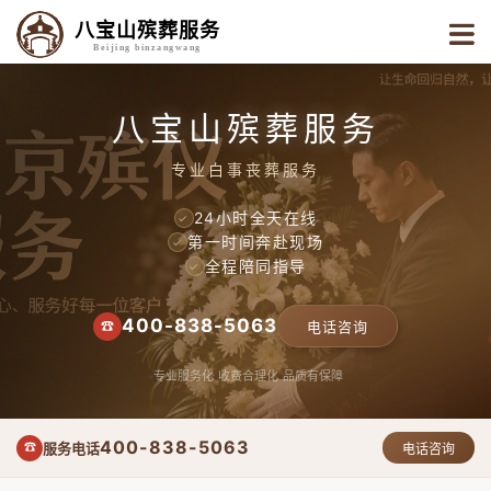
八宝山殡葬服务
Beijing binzangwang
八宝山殡葬服务
专业白事丧葬服务
24小时全天在线
✓
第一时间奔赴现场
✓
全程陪同指导
✓
400-838-5063
☎
电话咨询
专业服务化
收费合理化
品质有保障
400-838-5063
服务电话
☎
电话咨询