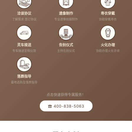
洽谈协议
遗像制作
寿衣穿戴
了解需求 签订协议
专业遗像拍摄制作
协助穿戴寿衣
灵车接送
告别仪式
火化办理
专车接送至殡仪馆
主持告别仪式
协助办理火化手续
落葬指导
墓地选购及落葬指导
点击快速获得专属服务！
☎ 400-838-5063