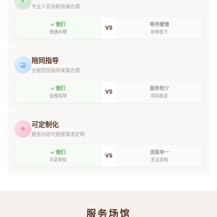
⚡
专业人员协助快速办理
✓ 我们
等待缓慢
VS
快速办理
效率低下
陪同指导
🤝
全程陪同指导家属办理
✓ 我们
服务较少
VS
全程指导
项目既定
可定制化
⭐
服务内容可根据需求定制
✓ 我们
流程单一
VS
可定制化
无法定制
服务场馆