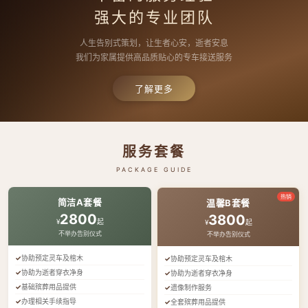
强大的专业团队
人生告别式策划，让生者心安，逝者安息
我们为家属提供高品质贴心的专车接送服务
了解更多
服务套餐
PACKAGE GUIDE
热销
简洁A套餐
温馨B套餐
2800
3800
¥
起
¥
起
不举办告别仪式
不举办告别仪式
协助预定灵车及棺木
协助预定灵车及棺木
协助为逝者穿衣净身
协助为逝者穿衣净身
基础殡葬用品提供
遗像制作服务
办理相关手续指导
全套殡葬用品提供