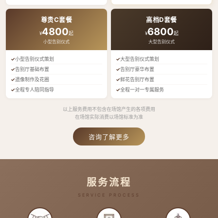
尊贵C套餐
高档D套餐
4800
6800
¥
起
¥
起
小型告别仪式
大型告别仪式
小型告别仪式策划
大型告别仪式策划
告别厅基础布置
告别厅豪华布置
遗像制作及花圈
鲜花告别厅布置
全程专人陪同指导
全程一对一专属服务
以上服务费用不包含在场馆产生的各项费用
在场馆实际消费以场馆标准为准
咨询了解更多
服务流程
SERVICE PROCESS