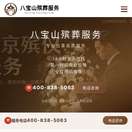
八宝山殡葬服务
Beijing binzangwang
八宝山殡葬服务
专业白事丧葬服务
24小时全天在线
✓
第一时间奔赴现场
✓
全程陪同指导
✓
400-838-5063
☎
电话咨询
专业服务化
收费合理化
品质有保障
400-838-5063
服务电话
☎
电话咨询