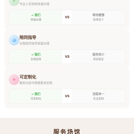
⚡
专业人员协助快速办理
✓ 我们
等待缓慢
VS
快速办理
效率低下
陪同指导
🤝
全程陪同指导家属办理
✓ 我们
服务较少
VS
全程指导
项目既定
可定制化
⭐
服务内容可根据需求定制
✓ 我们
流程单一
VS
可定制化
无法定制
服务场馆