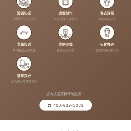
洽谈协议
遗像制作
寿衣穿戴
了解需求 签订协议
专业遗像拍摄制作
协助穿戴寿衣
灵车接送
告别仪式
火化办理
专车接送至殡仪馆
主持告别仪式
协助办理火化手续
落葬指导
墓地选购及落葬指导
点击快速获得专属服务！
☎ 400-838-5063