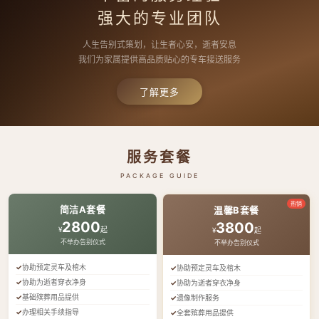
强大的专业团队
人生告别式策划，让生者心安，逝者安息
我们为家属提供高品质贴心的专车接送服务
了解更多
服务套餐
PACKAGE GUIDE
热销
简洁A套餐
温馨B套餐
2800
3800
¥
起
¥
起
不举办告别仪式
不举办告别仪式
协助预定灵车及棺木
协助预定灵车及棺木
协助为逝者穿衣净身
协助为逝者穿衣净身
基础殡葬用品提供
遗像制作服务
办理相关手续指导
全套殡葬用品提供