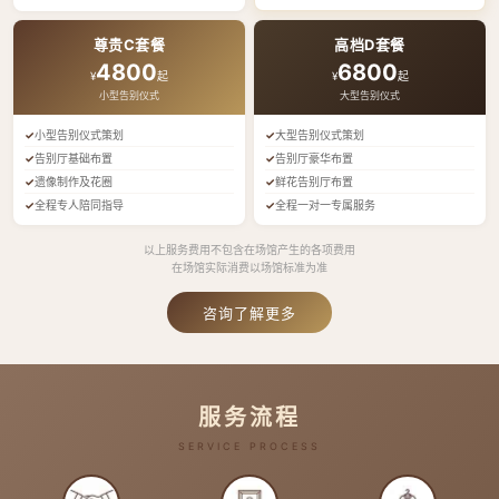
尊贵C套餐
高档D套餐
4800
6800
¥
起
¥
起
小型告别仪式
大型告别仪式
小型告别仪式策划
大型告别仪式策划
告别厅基础布置
告别厅豪华布置
遗像制作及花圈
鲜花告别厅布置
全程专人陪同指导
全程一对一专属服务
以上服务费用不包含在场馆产生的各项费用
在场馆实际消费以场馆标准为准
咨询了解更多
服务流程
SERVICE PROCESS