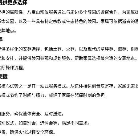
提供更多选择
选择的局限性，
八宝山殡仪服务
通过与周边多个陵园的紧密合作，为家属
革命公墓，以及一些具有特定宗教或生态特色的陵园。家属可依据逝者的
安葬地点。
择
提供多样化的安葬选择，包括土葬、火葬，以及现代的草坪葬、海葬、树
议和安排，并提供陵园参观和规划服务，帮助家属选择最合适的安葬地点
实际操作流程。
便捷
的核心优势之一是其一站式服务模式。从遗体接运到骨灰寄存，家属无需
务模式节约了时间与精力，减轻了家属在悲痛时刻的负担。
候服务，确保遗体安全、及时送达。
告别仪式，如告别会、追悼会等，满足不同需求。
设备，确保火化过程安全环保。