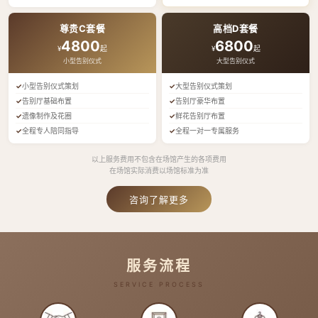
尊贵C套餐
高档D套餐
4800
6800
¥
起
¥
起
小型告别仪式
大型告别仪式
小型告别仪式策划
大型告别仪式策划
告别厅基础布置
告别厅豪华布置
遗像制作及花圈
鲜花告别厅布置
全程专人陪同指导
全程一对一专属服务
以上服务费用不包含在场馆产生的各项费用
在场馆实际消费以场馆标准为准
咨询了解更多
服务流程
SERVICE PROCESS