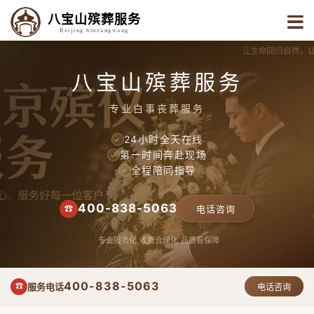
八宝山殡葬服务
Beijing binzangwang
八宝山殡葬服务
专业白事丧葬服务
24小时全天在线
✓
第一时间奔赴现场
✓
全程陪同指导
✓
400-838-5063
☎
电话咨询
专业服务化
收费合理化
品质有保障
400-838-5063
服务电话
☎
电话咨询