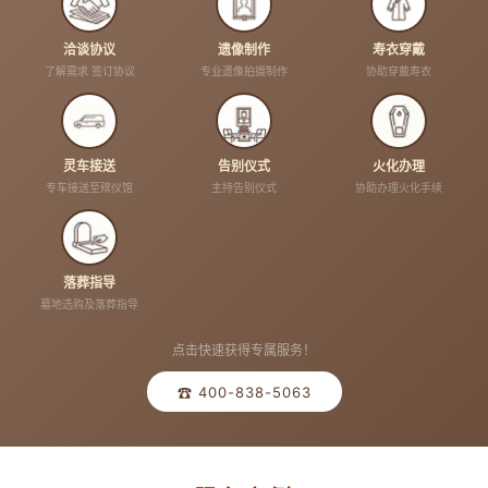
洽谈协议
遗像制作
寿衣穿戴
了解需求 签订协议
专业遗像拍摄制作
协助穿戴寿衣
灵车接送
告别仪式
火化办理
专车接送至殡仪馆
主持告别仪式
协助办理火化手续
落葬指导
墓地选购及落葬指导
点击快速获得专属服务！
☎ 400-838-5063