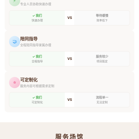
⚡
专业人员协助快速办理
✓ 我们
等待缓慢
VS
快速办理
效率低下
陪同指导
🤝
全程陪同指导家属办理
✓ 我们
服务较少
VS
全程指导
项目既定
可定制化
⭐
服务内容可根据需求定制
✓ 我们
流程单一
VS
可定制化
无法定制
服务场馆