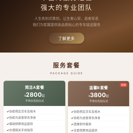
强大的专业团队
人生告别式策划，让生者心安，逝者安息
我们为家属提供高品质贴心的专车接送服务
了解更多
服务套餐
PACKAGE GUIDE
热销
简洁A套餐
温馨B套餐
2800
3800
¥
起
¥
起
不举办告别仪式
不举办告别仪式
协助预定灵车及棺木
协助预定灵车及棺木
协助为逝者穿衣净身
协助为逝者穿衣净身
基础殡葬用品提供
遗像制作服务
办理相关手续指导
全套殡葬用品提供