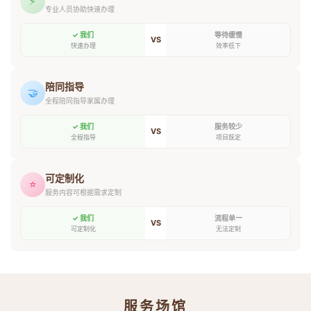
⚡
专业人员协助快速办理
✓ 我们
等待缓慢
VS
快速办理
效率低下
陪同指导
🤝
全程陪同指导家属办理
✓ 我们
服务较少
VS
全程指导
项目既定
可定制化
⭐
服务内容可根据需求定制
✓ 我们
流程单一
VS
可定制化
无法定制
服务场馆