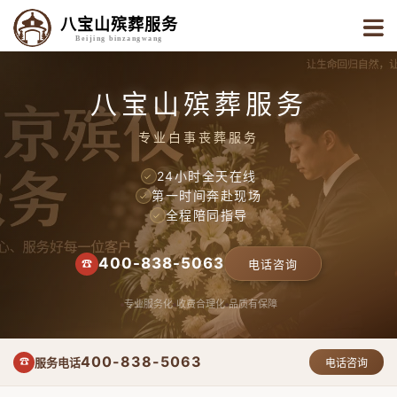
八宝山殡葬服务
Beijing binzangwang
八宝山殡葬服务
专业白事丧葬服务
24小时全天在线
✓
第一时间奔赴现场
✓
全程陪同指导
✓
400-838-5063
☎
电话咨询
专业服务化
收费合理化
品质有保障
400-838-5063
服务电话
☎
电话咨询