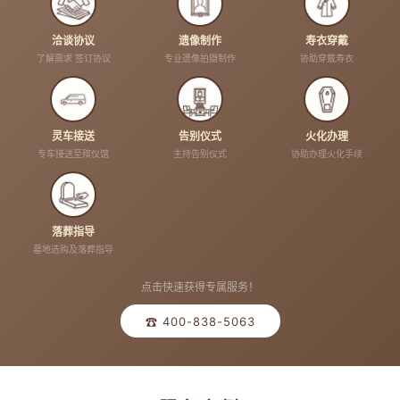
洽谈协议
遗像制作
寿衣穿戴
了解需求 签订协议
专业遗像拍摄制作
协助穿戴寿衣
灵车接送
告别仪式
火化办理
专车接送至殡仪馆
主持告别仪式
协助办理火化手续
落葬指导
墓地选购及落葬指导
点击快速获得专属服务！
☎ 400-838-5063