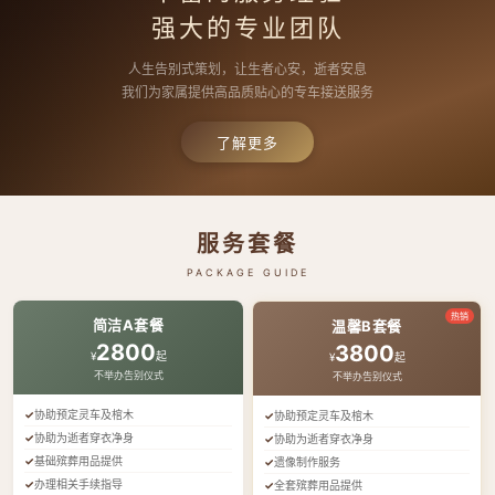
强大的专业团队
人生告别式策划，让生者心安，逝者安息
我们为家属提供高品质贴心的专车接送服务
了解更多
服务套餐
PACKAGE GUIDE
热销
简洁A套餐
温馨B套餐
2800
3800
¥
起
¥
起
不举办告别仪式
不举办告别仪式
协助预定灵车及棺木
协助预定灵车及棺木
协助为逝者穿衣净身
协助为逝者穿衣净身
基础殡葬用品提供
遗像制作服务
办理相关手续指导
全套殡葬用品提供