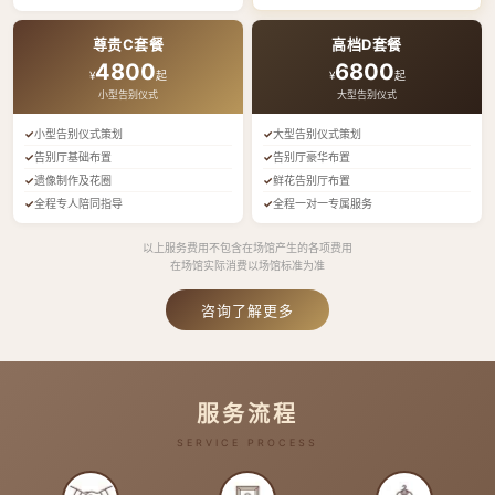
尊贵C套餐
高档D套餐
4800
6800
¥
起
¥
起
小型告别仪式
大型告别仪式
小型告别仪式策划
大型告别仪式策划
告别厅基础布置
告别厅豪华布置
遗像制作及花圈
鲜花告别厅布置
全程专人陪同指导
全程一对一专属服务
以上服务费用不包含在场馆产生的各项费用
在场馆实际消费以场馆标准为准
咨询了解更多
服务流程
SERVICE PROCESS