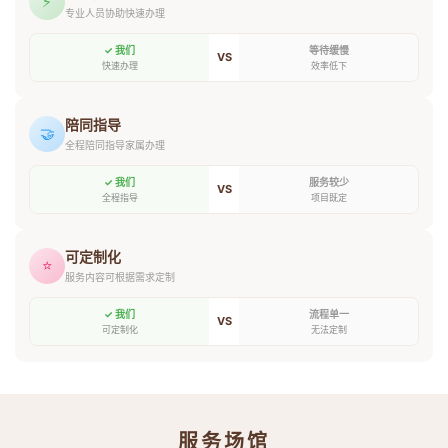
⚡
专业人员协助快速办理
✓ 我们
等待缓慢
VS
快速办理
效率低下
陪同指导
🤝
全程陪同指导家属办理
✓ 我们
服务较少
VS
全程指导
项目既定
可定制化
⭐
服务内容可根据需求定制
✓ 我们
流程单一
VS
可定制化
无法定制
服务场馆