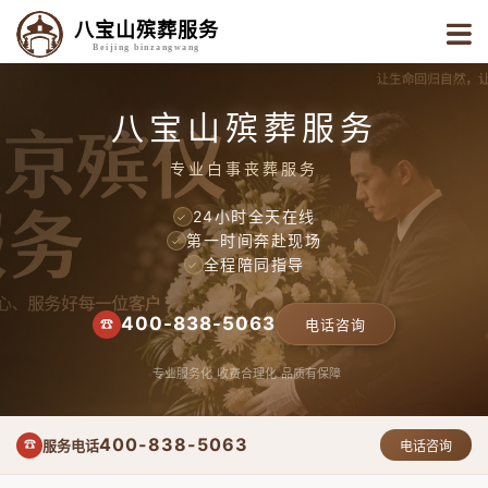
八宝山殡葬服务
Beijing binzangwang
八宝山殡葬服务
专业白事丧葬服务
24小时全天在线
✓
第一时间奔赴现场
✓
全程陪同指导
✓
400-838-5063
☎
电话咨询
专业服务化
收费合理化
品质有保障
400-838-5063
服务电话
☎
电话咨询