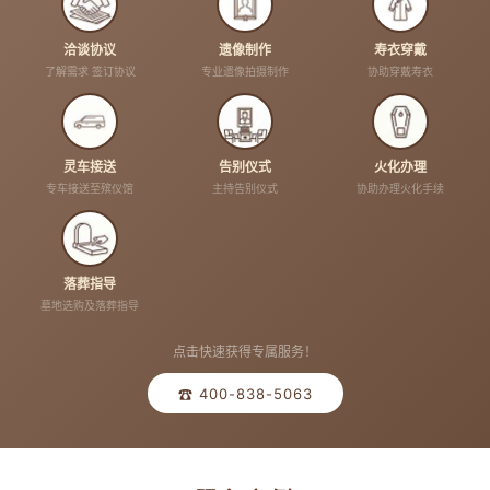
洽谈协议
遗像制作
寿衣穿戴
了解需求 签订协议
专业遗像拍摄制作
协助穿戴寿衣
灵车接送
告别仪式
火化办理
专车接送至殡仪馆
主持告别仪式
协助办理火化手续
落葬指导
墓地选购及落葬指导
点击快速获得专属服务！
☎ 400-838-5063