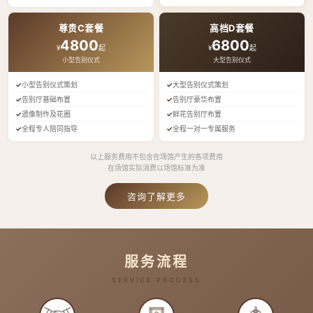
尊贵C套餐
高档D套餐
4800
6800
¥
起
¥
起
小型告别仪式
大型告别仪式
小型告别仪式策划
大型告别仪式策划
告别厅基础布置
告别厅豪华布置
遗像制作及花圈
鲜花告别厅布置
全程专人陪同指导
全程一对一专属服务
以上服务费用不包含在场馆产生的各项费用
在场馆实际消费以场馆标准为准
咨询了解更多
服务流程
SERVICE PROCESS