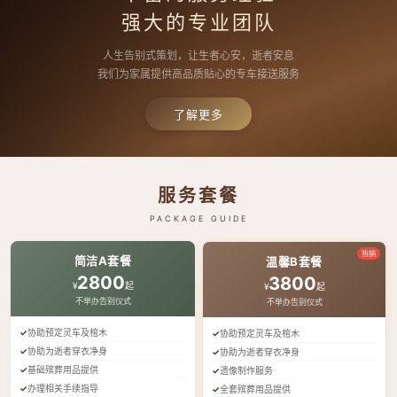
强大的专业团队
人生告别式策划，让生者心安，逝者安息
我们为家属提供高品质贴心的专车接送服务
了解更多
服务套餐
PACKAGE GUIDE
热销
简洁A套餐
温馨B套餐
2800
3800
¥
起
¥
起
不举办告别仪式
不举办告别仪式
协助预定灵车及棺木
协助预定灵车及棺木
协助为逝者穿衣净身
协助为逝者穿衣净身
基础殡葬用品提供
遗像制作服务
办理相关手续指导
全套殡葬用品提供