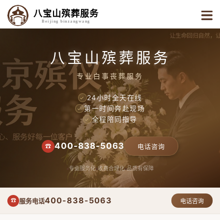
八宝山殡葬服务
Beijing binzangwang
八宝山殡葬服务
专业白事丧葬服务
24小时全天在线
✓
第一时间奔赴现场
✓
全程陪同指导
✓
400-838-5063
☎
电话咨询
专业服务化
收费合理化
品质有保障
400-838-5063
服务电话
☎
电话咨询