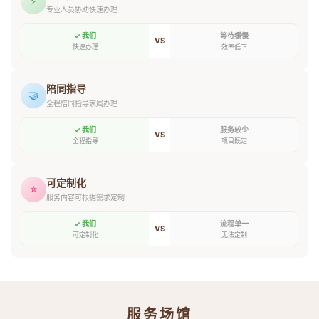
⚡
专业人员协助快速办理
✓ 我们
等待缓慢
VS
快速办理
效率低下
陪同指导
🤝
全程陪同指导家属办理
✓ 我们
服务较少
VS
全程指导
项目既定
可定制化
⭐
服务内容可根据需求定制
✓ 我们
流程单一
VS
可定制化
无法定制
服务场馆