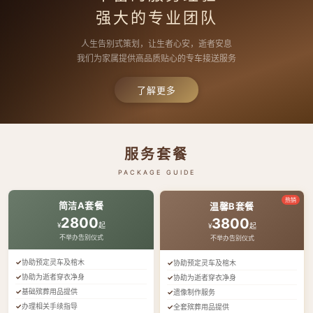
强大的专业团队
人生告别式策划，让生者心安，逝者安息
我们为家属提供高品质贴心的专车接送服务
了解更多
服务套餐
PACKAGE GUIDE
热销
简洁A套餐
温馨B套餐
2800
3800
¥
起
¥
起
不举办告别仪式
不举办告别仪式
协助预定灵车及棺木
协助预定灵车及棺木
协助为逝者穿衣净身
协助为逝者穿衣净身
基础殡葬用品提供
遗像制作服务
办理相关手续指导
全套殡葬用品提供