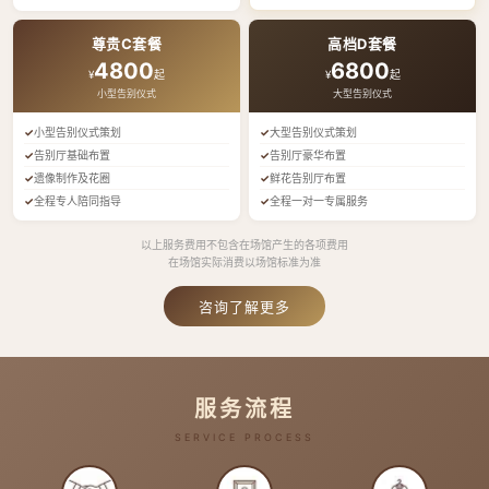
尊贵C套餐
高档D套餐
4800
6800
¥
起
¥
起
小型告别仪式
大型告别仪式
小型告别仪式策划
大型告别仪式策划
告别厅基础布置
告别厅豪华布置
遗像制作及花圈
鲜花告别厅布置
全程专人陪同指导
全程一对一专属服务
以上服务费用不包含在场馆产生的各项费用
在场馆实际消费以场馆标准为准
咨询了解更多
服务流程
SERVICE PROCESS