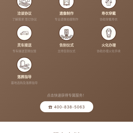
洽谈协议
遗像制作
寿衣穿戴
了解需求 签订协议
专业遗像拍摄制作
协助穿戴寿衣
灵车接送
告别仪式
火化办理
专车接送至殡仪馆
主持告别仪式
协助办理火化手续
落葬指导
墓地选购及落葬指导
点击快速获得专属服务！
☎ 400-838-5063