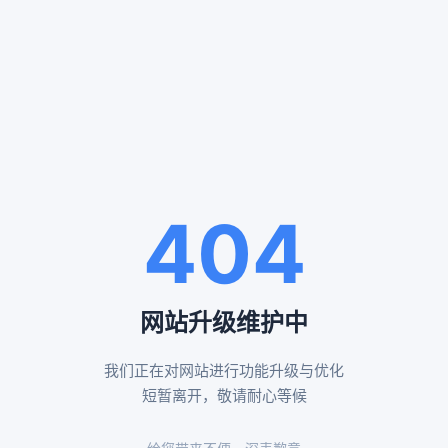
服务案例
SERVICE CASES
通州殡仪服务案例
八宝山殡仪服务案例
404
告别厅布置效果
布置鲜花告别厅展示
网站升级维护中
我们正在对网站进行功能升级与优化
昌平殡仪服务案例
怀柔殡仪服务案例
短暂离开，敬请耐心等候
黄白菊遗体伴花布置
传统形式告别厅布置