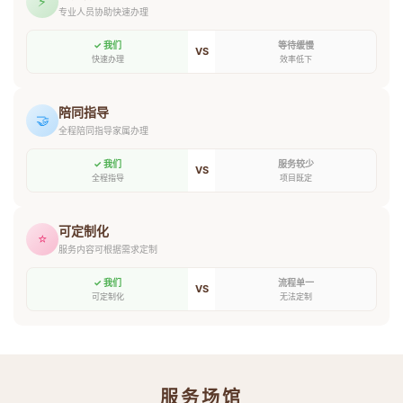
⚡
专业人员协助快速办理
✓ 我们
等待缓慢
VS
快速办理
效率低下
陪同指导
🤝
全程陪同指导家属办理
✓ 我们
服务较少
VS
全程指导
项目既定
可定制化
⭐
服务内容可根据需求定制
✓ 我们
流程单一
VS
可定制化
无法定制
服务场馆