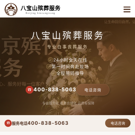
八宝山殡葬服务
Beijing binzangwang
八宝山殡葬服务
专业白事丧葬服务
24小时全天在线
✓
第一时间奔赴现场
✓
全程陪同指导
✓
400-838-5063
☎
电话咨询
专业服务化
收费合理化
品质有保障
400-838-5063
服务电话
☎
电话咨询