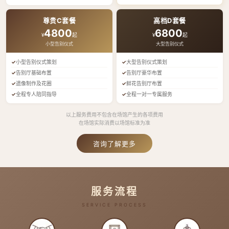
尊贵C套餐
高档D套餐
4800
6800
¥
起
¥
起
小型告别仪式
大型告别仪式
小型告别仪式策划
大型告别仪式策划
告别厅基础布置
告别厅豪华布置
遗像制作及花圈
鲜花告别厅布置
全程专人陪同指导
全程一对一专属服务
以上服务费用不包含在场馆产生的各项费用
在场馆实际消费以场馆标准为准
咨询了解更多
服务流程
SERVICE PROCESS