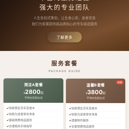
强大的专业团队
人生告别式策划，让生者心安，逝者安息
我们为家属提供高品质贴心的专车接送服务
了解更多
服务套餐
PACKAGE GUIDE
热销
简洁A套餐
温馨B套餐
2800
3800
¥
起
¥
起
不举办告别仪式
不举办告别仪式
协助预定灵车及棺木
协助预定灵车及棺木
协助为逝者穿衣净身
协助为逝者穿衣净身
基础殡葬用品提供
遗像制作服务
办理相关手续指导
全套殡葬用品提供