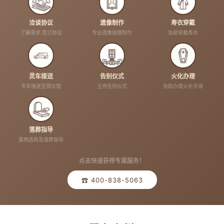
洽谈协议
遗像制作
寿衣穿戴
了解需求 签订协议
专业遗像拍摄制作
协助穿戴寿衣
灵车接送
告别仪式
火化办理
专车接送至殡仪馆
主持告别仪式
协助办理火化手续
落葬指导
墓地选购及落葬指导
点击快速获得专属服务！
☎ 400-838-5063