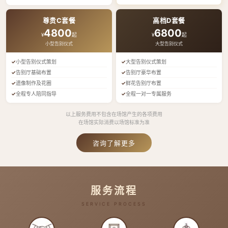
尊贵C套餐
高档D套餐
4800
6800
¥
起
¥
起
小型告别仪式
大型告别仪式
小型告别仪式策划
大型告别仪式策划
告别厅基础布置
告别厅豪华布置
遗像制作及花圈
鲜花告别厅布置
全程专人陪同指导
全程一对一专属服务
以上服务费用不包含在场馆产生的各项费用
在场馆实际消费以场馆标准为准
咨询了解更多
服务流程
SERVICE PROCESS