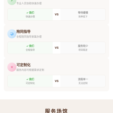
⚡
专业人员协助快速办理
✓ 我们
等待缓慢
VS
快速办理
效率低下
陪同指导
🤝
全程陪同指导家属办理
✓ 我们
服务较少
VS
全程指导
项目既定
可定制化
⭐
服务内容可根据需求定制
✓ 我们
流程单一
VS
可定制化
无法定制
服务场馆