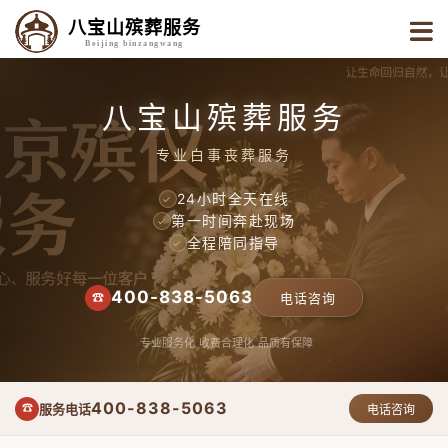
八宝山殡葬服务
Beijing binzangwang
八宝山殡葬服务
专业白事丧葬服务
24小时全天在线
✓
第一时间奔赴现场
✓
全程陪同指导
✓
400-838-5063
☎
电话咨询
专业服务化
收费合理化
品质有保障
400-838-5063
服务电话
☎
电话咨询