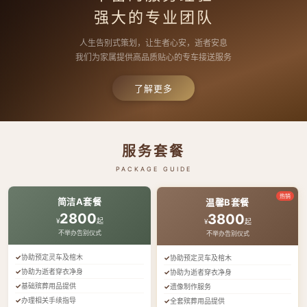
强大的专业团队
人生告别式策划，让生者心安，逝者安息
我们为家属提供高品质贴心的专车接送服务
了解更多
服务套餐
PACKAGE GUIDE
热销
简洁A套餐
温馨B套餐
2800
3800
¥
起
¥
起
不举办告别仪式
不举办告别仪式
协助预定灵车及棺木
协助预定灵车及棺木
协助为逝者穿衣净身
协助为逝者穿衣净身
基础殡葬用品提供
遗像制作服务
办理相关手续指导
全套殡葬用品提供