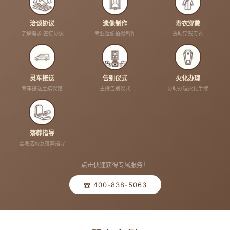
洽谈协议
遗像制作
寿衣穿戴
了解需求 签订协议
专业遗像拍摄制作
协助穿戴寿衣
灵车接送
告别仪式
火化办理
专车接送至殡仪馆
主持告别仪式
协助办理火化手续
落葬指导
墓地选购及落葬指导
点击快速获得专属服务！
☎ 400-838-5063