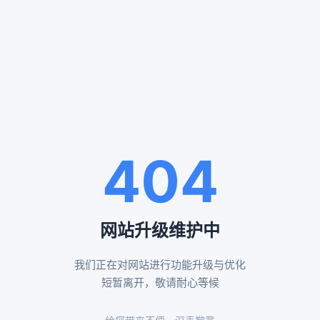
服务案例
SERVICE CASES
通州殡仪服务案例
八宝山殡仪服务案例
404
告别厅布置效果
布置鲜花告别厅展示
网站升级维护中
我们正在对网站进行功能升级与优化
昌平殡仪服务案例
怀柔殡仪服务案例
短暂离开，敬请耐心等候
黄白菊遗体伴花布置
传统形式告别厅布置