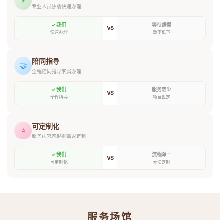
⚡
专业人员协助快速办理
✓ 我们
等待缓慢
VS
快速办理
效率低下
陪同指导
🤝
全程陪同指导家属办理
✓ 我们
服务较少
VS
全程指导
项目既定
可定制化
⭐
服务内容可根据需求定制
✓ 我们
流程单一
VS
可定制化
无法定制
服务场馆