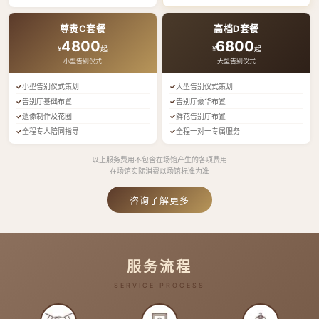
尊贵C套餐
高档D套餐
4800
6800
¥
起
¥
起
小型告别仪式
大型告别仪式
小型告别仪式策划
大型告别仪式策划
告别厅基础布置
告别厅豪华布置
遗像制作及花圈
鲜花告别厅布置
全程专人陪同指导
全程一对一专属服务
以上服务费用不包含在场馆产生的各项费用
在场馆实际消费以场馆标准为准
咨询了解更多
服务流程
SERVICE PROCESS