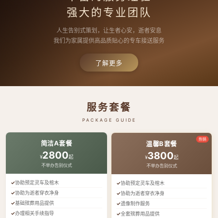
强大的专业团队
人生告别式策划，让生者心安，逝者安息
我们为家属提供高品质贴心的专车接送服务
了解更多
服务套餐
PACKAGE GUIDE
热销
简洁A套餐
温馨B套餐
2800
3800
¥
起
¥
起
不举办告别仪式
不举办告别仪式
协助预定灵车及棺木
协助预定灵车及棺木
协助为逝者穿衣净身
协助为逝者穿衣净身
基础殡葬用品提供
遗像制作服务
办理相关手续指导
全套殡葬用品提供