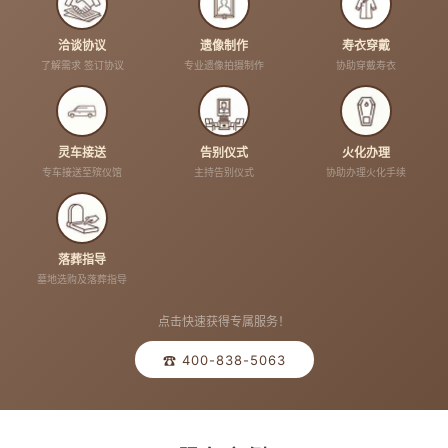
洽谈协议
遗像制作
寿衣穿戴
了解需求 签订协议
专业遗像拍摄制作
协助穿戴寿衣
灵车接送
告别仪式
火化办理
专车接送至殡仪馆
主持告别仪式
协助办理火化手续
落葬指导
墓地选购及落葬指导
点击快速获得专属服务！
☎ 400-838-5063