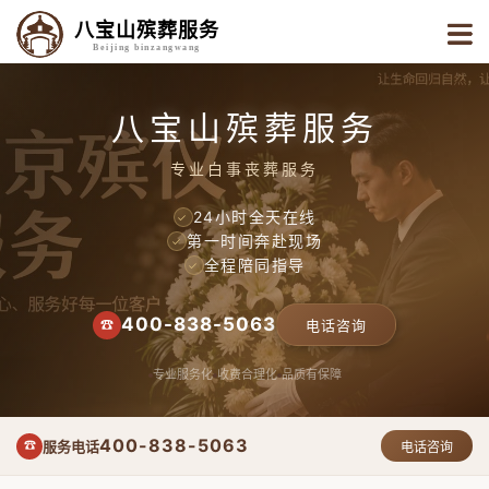
八宝山殡葬服务
Beijing binzangwang
八宝山殡葬服务
专业白事丧葬服务
24小时全天在线
✓
第一时间奔赴现场
✓
全程陪同指导
✓
400-838-5063
☎
电话咨询
专业服务化
收费合理化
品质有保障
400-838-5063
服务电话
☎
电话咨询