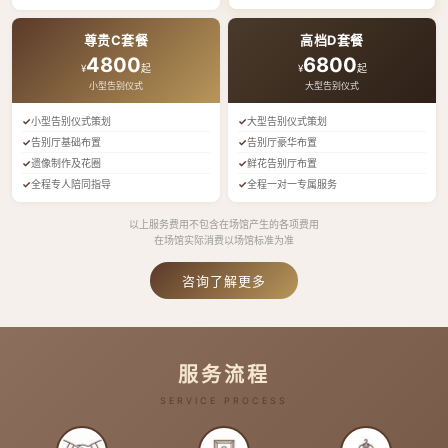
尊贵C套餐
高档D套餐
4800
6800
¥
起
¥
起
小型告别仪式
大型告别仪式
小型告别仪式策划
大型告别仪式策划
告别厅基础布置
告别厅豪华布置
遗像制作及花圈
鲜花告别厅布置
全程专人陪同指导
全程一对一专属服务
以上服务费用不包含在场馆产生的各项费用
在场馆实际消费以场馆标准为准
咨询了解更多
服务流程
SERVICE PROCESS