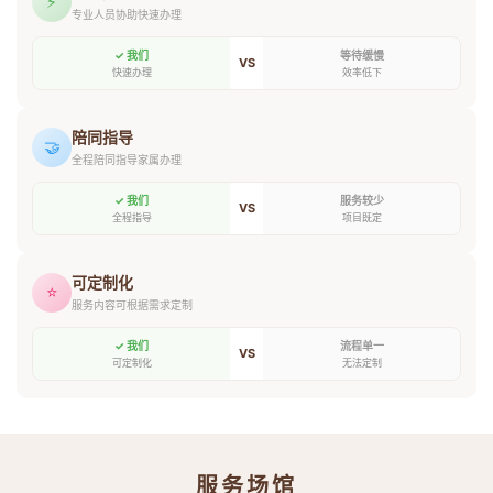
⚡
专业人员协助快速办理
✓ 我们
等待缓慢
VS
快速办理
效率低下
陪同指导
🤝
全程陪同指导家属办理
✓ 我们
服务较少
VS
全程指导
项目既定
可定制化
⭐
服务内容可根据需求定制
✓ 我们
流程单一
VS
可定制化
无法定制
服务场馆