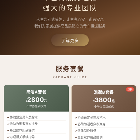
强大的专业团队
人生告别式策划，让生者心安，逝者安息
我们为家属提供高品质贴心的专车接送服务
了解更多
服务套餐
PACKAGE GUIDE
热销
简洁A套餐
温馨B套餐
2800
3800
¥
起
¥
起
不举办告别仪式
不举办告别仪式
协助预定灵车及棺木
协助预定灵车及棺木
协助为逝者穿衣净身
协助为逝者穿衣净身
基础殡葬用品提供
遗像制作服务
办理相关手续指导
全套殡葬用品提供