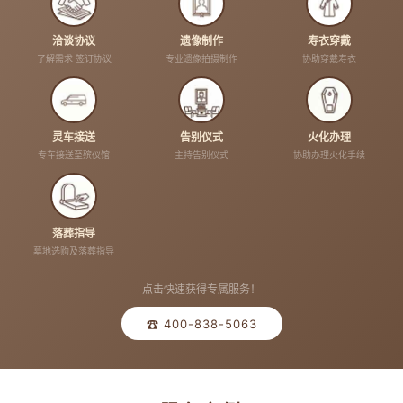
洽谈协议
遗像制作
寿衣穿戴
了解需求 签订协议
专业遗像拍摄制作
协助穿戴寿衣
灵车接送
告别仪式
火化办理
专车接送至殡仪馆
主持告别仪式
协助办理火化手续
落葬指导
墓地选购及落葬指导
点击快速获得专属服务！
☎ 400-838-5063