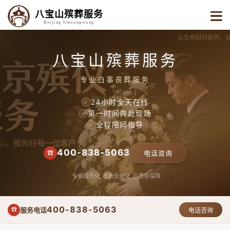
八宝山殡葬服务
Beijing binzangwang
八宝山殡葬服务
专业白事丧葬服务
24小时全天在线
✓
第一时间奔赴现场
✓
全程陪同指导
✓
400-838-5063
☎
电话咨询
专业服务化
收费合理化
品质有保障
400-838-5063
服务电话
☎
电话咨询