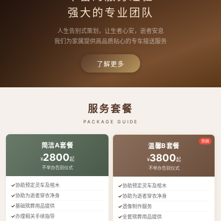
强大的专业团队
人生告别式策划，让生者心安，逝者安息
我们为家属提供高品质贴心的专车接送服务
了解更多
服务套餐
PACKAGE GUIDE
热销
简洁A套餐
温馨B套餐
2800
3800
¥
起
¥
起
不举办告别仪式
不举办告别仪式
协助预定灵车及棺木
协助预定灵车及棺木
协助为逝者穿衣净身
协助为逝者穿衣净身
基础殡葬用品提供
遗像制作服务
办理相关手续指导
全套殡葬用品提供