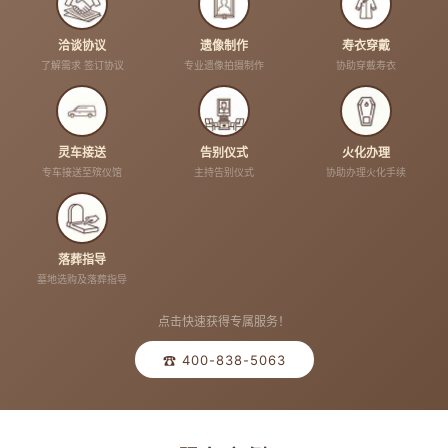
洽谈协议
遗像制作
寿衣穿戴
了解需求 签订协议
专业遗像拍摄制作
协助穿戴寿衣
灵车接送
告别仪式
火化办理
专车接送至殡仪馆
主持告别仪式
协助办理火化手续
落葬指导
墓地选购及落葬指导
点击快速获得专属服务！
☎ 400-838-5063