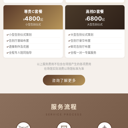
尊贵C套餐
高档D套餐
4800
6800
¥
起
¥
起
小型告别仪式
大型告别仪式
小型告别仪式策划
大型告别仪式策划
告别厅基础布置
告别厅豪华布置
遗像制作及花圈
鲜花告别厅布置
全程专人陪同指导
全程一对一专属服务
以上服务费用不包含在场馆产生的各项费用
在场馆实际消费以场馆标准为准
咨询了解更多
服务流程
SERVICE PROCESS