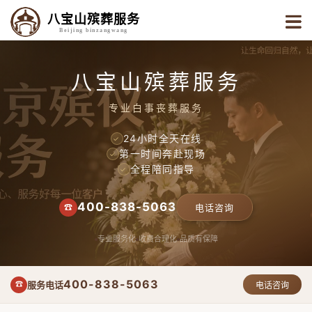
八宝山殡葬服务
Beijing binzangwang
八宝山殡葬服务
专业白事丧葬服务
24小时全天在线
✓
第一时间奔赴现场
✓
全程陪同指导
✓
400-838-5063
☎
电话咨询
专业服务化
收费合理化
品质有保障
400-838-5063
服务电话
☎
电话咨询