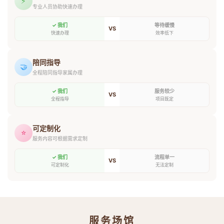
⚡
专业人员协助快速办理
✓ 我们
等待缓慢
VS
快速办理
效率低下
陪同指导
🤝
全程陪同指导家属办理
✓ 我们
服务较少
VS
全程指导
项目既定
可定制化
⭐
服务内容可根据需求定制
✓ 我们
流程单一
VS
可定制化
无法定制
服务场馆