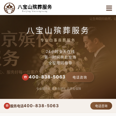
八宝山殡葬服务
Beijing binzangwang
八宝山殡葬服务
专业白事丧葬服务
24小时全天在线
✓
第一时间奔赴现场
✓
全程陪同指导
✓
400-838-5063
☎
电话咨询
专业服务化
收费合理化
品质有保障
400-838-5063
服务电话
☎
电话咨询