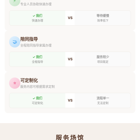
⚡
专业人员协助快速办理
✓ 我们
等待缓慢
VS
快速办理
效率低下
陪同指导
🤝
全程陪同指导家属办理
✓ 我们
服务较少
VS
全程指导
项目既定
可定制化
⭐
服务内容可根据需求定制
✓ 我们
流程单一
VS
可定制化
无法定制
服务场馆