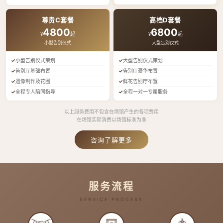
尊贵C套餐
高档D套餐
4800
6800
¥
起
¥
起
小型告别仪式
大型告别仪式
小型告别仪式策划
大型告别仪式策划
告别厅基础布置
告别厅豪华布置
遗像制作及花圈
鲜花告别厅布置
全程专人陪同指导
全程一对一专属服务
以上服务费用不包含在场馆产生的各项费用
在场馆实际消费以场馆标准为准
咨询了解更多
服务流程
SERVICE PROCESS