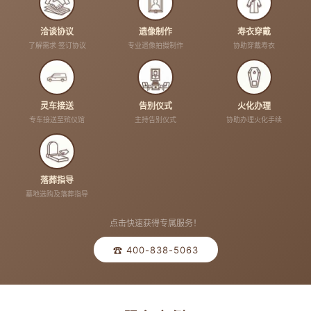
洽谈协议
遗像制作
寿衣穿戴
了解需求 签订协议
专业遗像拍摄制作
协助穿戴寿衣
灵车接送
告别仪式
火化办理
专车接送至殡仪馆
主持告别仪式
协助办理火化手续
落葬指导
墓地选购及落葬指导
点击快速获得专属服务！
☎ 400-838-5063