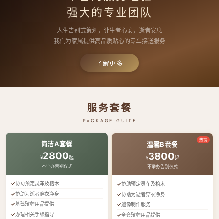
强大的专业团队
人生告别式策划，让生者心安，逝者安息
我们为家属提供高品质贴心的专车接送服务
了解更多
服务套餐
PACKAGE GUIDE
热销
简洁A套餐
温馨B套餐
2800
3800
¥
起
¥
起
不举办告别仪式
不举办告别仪式
协助预定灵车及棺木
协助预定灵车及棺木
协助为逝者穿衣净身
协助为逝者穿衣净身
基础殡葬用品提供
遗像制作服务
办理相关手续指导
全套殡葬用品提供