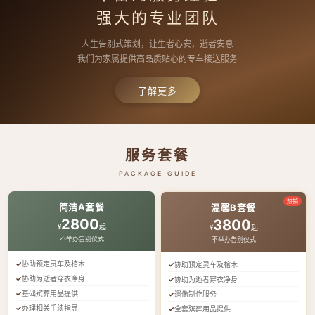
强大的专业团队
人生告别式策划，让生者心安，逝者安息
我们为家属提供高品质贴心的专车接送服务
了解更多
服务套餐
PACKAGE GUIDE
热销
简洁A套餐
温馨B套餐
2800
3800
¥
起
¥
起
不举办告别仪式
不举办告别仪式
协助预定灵车及棺木
协助预定灵车及棺木
协助为逝者穿衣净身
协助为逝者穿衣净身
基础殡葬用品提供
遗像制作服务
办理相关手续指导
全套殡葬用品提供