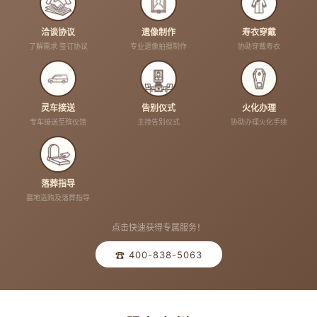
洽谈协议
遗像制作
寿衣穿戴
了解需求 签订协议
专业遗像拍摄制作
协助穿戴寿衣
灵车接送
告别仪式
火化办理
专车接送至殡仪馆
主持告别仪式
协助办理火化手续
落葬指导
墓地选购及落葬指导
点击快速获得专属服务！
☎ 400-838-5063