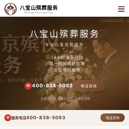
八宝山殡葬服务
Beijing binzangwang
八宝山殡葬服务
专业白事丧葬服务
24小时全天在线
✓
第一时间奔赴现场
✓
全程陪同指导
✓
400-838-5063
☎
电话咨询
专业服务化
收费合理化
品质有保障
400-838-5063
服务电话
☎
电话咨询