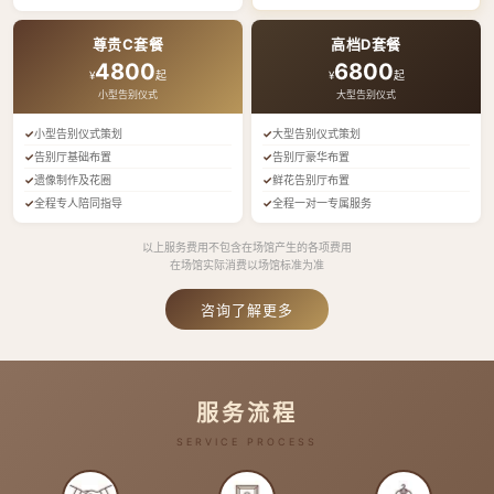
尊贵C套餐
高档D套餐
4800
6800
¥
起
¥
起
小型告别仪式
大型告别仪式
小型告别仪式策划
大型告别仪式策划
告别厅基础布置
告别厅豪华布置
遗像制作及花圈
鲜花告别厅布置
全程专人陪同指导
全程一对一专属服务
以上服务费用不包含在场馆产生的各项费用
在场馆实际消费以场馆标准为准
咨询了解更多
服务流程
SERVICE PROCESS