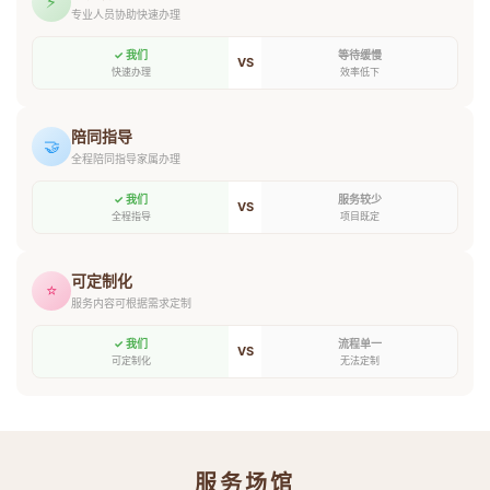
⚡
专业人员协助快速办理
✓ 我们
等待缓慢
VS
快速办理
效率低下
陪同指导
🤝
全程陪同指导家属办理
✓ 我们
服务较少
VS
全程指导
项目既定
可定制化
⭐
服务内容可根据需求定制
✓ 我们
流程单一
VS
可定制化
无法定制
服务场馆