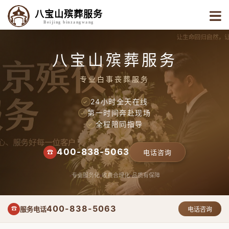
八宝山殡葬服务
Beijing binzangwang
八宝山殡葬服务
专业白事丧葬服务
24小时全天在线
✓
第一时间奔赴现场
✓
全程陪同指导
✓
400-838-5063
☎
电话咨询
专业服务化
收费合理化
品质有保障
400-838-5063
服务电话
☎
电话咨询