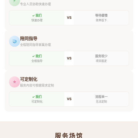
⚡
专业人员协助快速办理
✓ 我们
等待缓慢
VS
快速办理
效率低下
陪同指导
🤝
全程陪同指导家属办理
✓ 我们
服务较少
VS
全程指导
项目既定
可定制化
⭐
服务内容可根据需求定制
✓ 我们
流程单一
VS
可定制化
无法定制
服务场馆