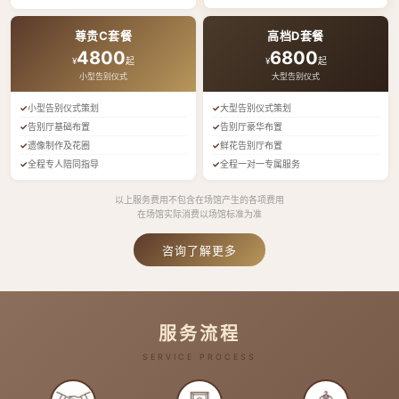
尊贵C套餐
高档D套餐
4800
6800
¥
起
¥
起
小型告别仪式
大型告别仪式
小型告别仪式策划
大型告别仪式策划
告别厅基础布置
告别厅豪华布置
遗像制作及花圈
鲜花告别厅布置
全程专人陪同指导
全程一对一专属服务
以上服务费用不包含在场馆产生的各项费用
在场馆实际消费以场馆标准为准
咨询了解更多
服务流程
SERVICE PROCESS