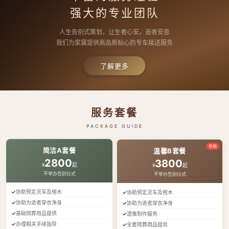
强大的专业团队
人生告别式策划，让生者心安，逝者安息
我们为家属提供高品质贴心的专车接送服务
了解更多
服务套餐
PACKAGE GUIDE
热销
简洁A套餐
温馨B套餐
2800
3800
¥
起
¥
起
不举办告别仪式
不举办告别仪式
协助预定灵车及棺木
协助预定灵车及棺木
协助为逝者穿衣净身
协助为逝者穿衣净身
基础殡葬用品提供
遗像制作服务
办理相关手续指导
全套殡葬用品提供