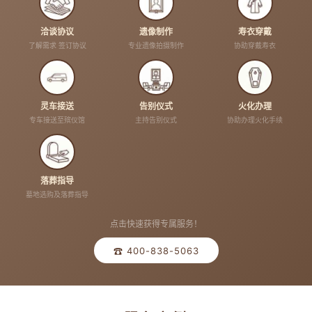
洽谈协议
遗像制作
寿衣穿戴
了解需求 签订协议
专业遗像拍摄制作
协助穿戴寿衣
灵车接送
告别仪式
火化办理
专车接送至殡仪馆
主持告别仪式
协助办理火化手续
落葬指导
墓地选购及落葬指导
点击快速获得专属服务！
☎ 400-838-5063