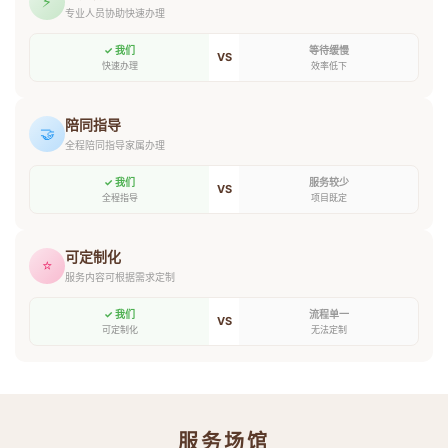
⚡
专业人员协助快速办理
✓ 我们
等待缓慢
VS
快速办理
效率低下
陪同指导
🤝
全程陪同指导家属办理
✓ 我们
服务较少
VS
全程指导
项目既定
可定制化
⭐
服务内容可根据需求定制
✓ 我们
流程单一
VS
可定制化
无法定制
服务场馆