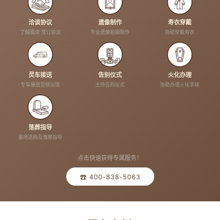
洽谈协议
遗像制作
寿衣穿戴
了解需求 签订协议
专业遗像拍摄制作
协助穿戴寿衣
灵车接送
告别仪式
火化办理
专车接送至殡仪馆
主持告别仪式
协助办理火化手续
落葬指导
墓地选购及落葬指导
点击快速获得专属服务！
☎ 400-838-5063