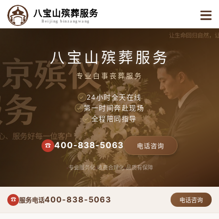
八宝山殡葬服务
Beijing binzangwang
八宝山殡葬服务
专业白事丧葬服务
24小时全天在线
✓
第一时间奔赴现场
✓
全程陪同指导
✓
400-838-5063
☎
电话咨询
专业服务化
收费合理化
品质有保障
400-838-5063
服务电话
☎
电话咨询