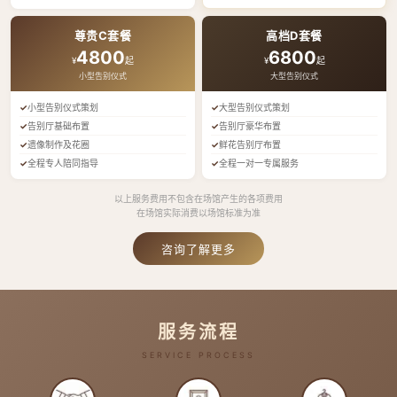
尊贵C套餐
高档D套餐
4800
6800
¥
起
¥
起
小型告别仪式
大型告别仪式
小型告别仪式策划
大型告别仪式策划
告别厅基础布置
告别厅豪华布置
遗像制作及花圈
鲜花告别厅布置
全程专人陪同指导
全程一对一专属服务
以上服务费用不包含在场馆产生的各项费用
在场馆实际消费以场馆标准为准
咨询了解更多
服务流程
SERVICE PROCESS