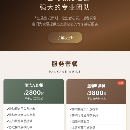
强大的专业团队
人生告别式策划，让生者心安，逝者安息
我们为家属提供高品质贴心的专车接送服务
了解更多
服务套餐
PACKAGE GUIDE
热销
简洁A套餐
温馨B套餐
2800
3800
¥
起
¥
起
不举办告别仪式
不举办告别仪式
协助预定灵车及棺木
协助预定灵车及棺木
协助为逝者穿衣净身
协助为逝者穿衣净身
基础殡葬用品提供
遗像制作服务
办理相关手续指导
全套殡葬用品提供