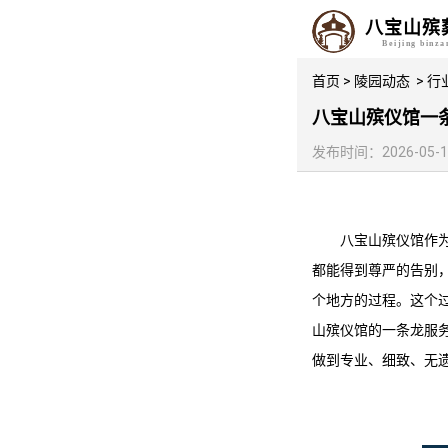
八宝山殡
Beijing binz
首页
>
陵园动态
>
行
八宝山殡仪馆一
发布时间：2026-05-17 
八宝山殡仪馆
作
都能得到尊严的告别
个地方的过程。这个
山殡仪馆
的一条龙服
做到专业、细致、无