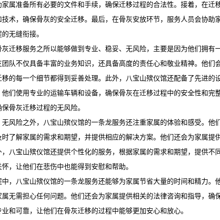
助家属准备所有必要的文件和手续，确保迁移过程的合法性。接着，在迁
和技术，确保骨灰的安全迁移。最后，在骨灰安放环节，服务人员会协助
程的无缝衔接。
骨灰迁移服务之所以能够做到专业、稳妥、无风险，主要是因为他们拥有
支团队不仅具备丰富的业务知识，还具备高度的责任心和敬业精神。他们
迁移的每一个细节都得到妥善处理。此外，
八宝山殡仪馆
还配备了先进的
。他们使用专业的运输车辆和设备，确保骨灰在迁移过程中的安全性和完
确保骨灰迁移过程的无风险。
、无风险之外，
八宝山殡仪馆
的一条龙服务还注重家属的体验和感受。他
及时了解家属的需求和期望，并提供相应的解决方案。他们还会为家属提
外，
八宝山殡仪馆
还提供个性化的服务，根据家属的需求和期望，提供不
关怀，让他们在悲伤中也能得到安慰和帮助。
程中，
八宝山殡仪馆
的一条龙服务还能够为家属节省大量的时间和精力。
家属无需担心任何问题。他们还会为家属提供相关的法律咨询和指导，确
专业和可靠，让他们在骨灰迁移的过程中能够更加安心和放心。