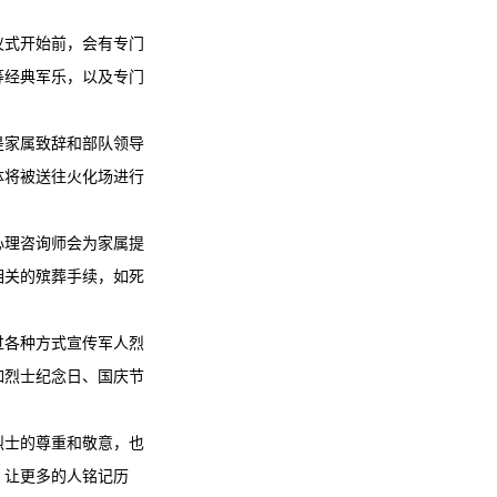
。
仪式开始前，会有专门
等经典军乐，以及专门
是家属致辞和部队领导
体将被送往火化场进行
心理咨询师会为家属提
相关的殡葬手续，如死
过各种方式宣传军人烈
如烈士纪念日、国庆节
烈士的尊重和敬意，也
，让更多的人铭记历