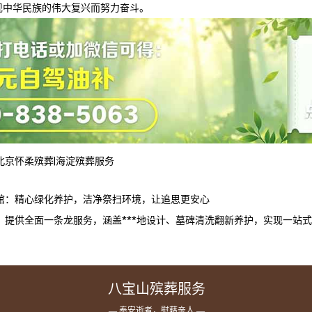
现中华民族的伟大复兴而努力奋斗。
北京怀柔殡葬
|
海淀殡葬服务
馆：精心绿化养护，洁净祭扫环境，让追思更安心
：提供全面一条龙服务，涵盖***地设计、墓碑清洗翻新养护，实现一站
八宝山殡葬服务
— 奉安逝者，慰藉亲人 —