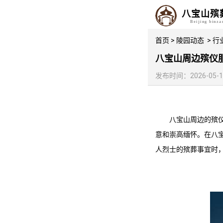
八宝山殡
Beijing binz
首页
>
陵园动态
>
行
八宝山周边殡仪服
发布时间：2026-05-19 
八宝山周边的殡
意和崇高缅怀。在八
人烈士的殡葬事宜时