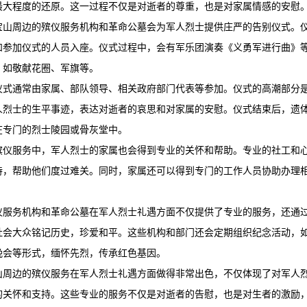
最大程度的还原。这一过程不仅是对逝者的尊重，也是对家属情感的安慰
宝山周边的殡仪服务机构和革命公墓会为军人烈士提供庄严的告别仪式。
和参加仪式的人员入座。仪式过程中，会有军乐团演奏《义勇军进行曲》
，如敬献花圈、军旗等。
仪式通常由家属、部队领导、相关政府部门代表等参加。仪式的高潮部分
人烈士的生平事迹，表达对逝者的哀思和对家属的安慰。仪式结束后，遗
在专门的烈士陵园或骨灰堂中。
殡仪服务中，军人烈士的家属也会得到专业的关怀和帮助。专业的社工和
持，帮助他们度过难关。同时，家属还可以得到专门的工作人员协助办理
。
仪服务机构和革命公墓在军人烈士礼遇方面不仅提供了专业的服务，还通
社会大众铭记历史，珍爱和平。这些机构和部门还会定期组织纪念活动，
晚会等形式，缅怀先烈，传承红色基因。
山周边的殡仪服务在军人烈士礼遇方面做得非常出色，不仅体现了对军人
的关怀和支持。这些专业的服务不仅是对逝者的告慰，也是对生者的激励