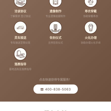
洽谈协议
遗像制作
寿衣穿戴
了解需求 签订协议
专业遗像拍摄制作
协助穿戴寿衣
灵车接送
告别仪式
火化办理
专车接送至殡仪馆
主持告别仪式
协助办理火化手续
落葬指导
墓地选购及落葬指导
点击快速获得专属服务！
☎ 400-838-5063