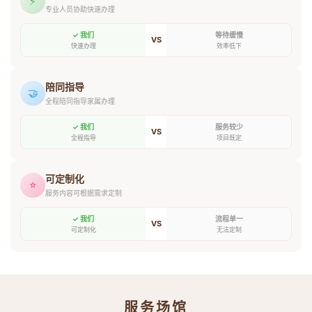
⚡
专业人员协助快速办理
✓ 我们
等待缓慢
VS
快速办理
效率低下
陪同指导
🤝
全程陪同指导家属办理
✓ 我们
服务较少
VS
全程指导
项目既定
可定制化
⭐
服务内容可根据需求定制
✓ 我们
流程单一
VS
可定制化
无法定制
服务场馆