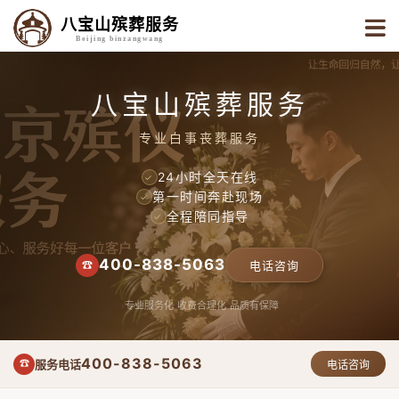
八宝山殡葬服务
Beijing binzangwang
八宝山殡葬服务
专业白事丧葬服务
24小时全天在线
✓
第一时间奔赴现场
✓
全程陪同指导
✓
400-838-5063
☎
电话咨询
专业服务化
收费合理化
品质有保障
400-838-5063
服务电话
☎
电话咨询