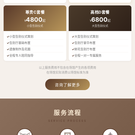
尊贵C套餐
高档D套餐
4800
6800
¥
起
¥
起
小型告别仪式
大型告别仪式
小型告别仪式策划
大型告别仪式策划
告别厅基础布置
告别厅豪华布置
遗像制作及花圈
鲜花告别厅布置
全程专人陪同指导
全程一对一专属服务
以上服务费用不包含在场馆产生的各项费用
在场馆实际消费以场馆标准为准
咨询了解更多
服务流程
SERVICE PROCESS