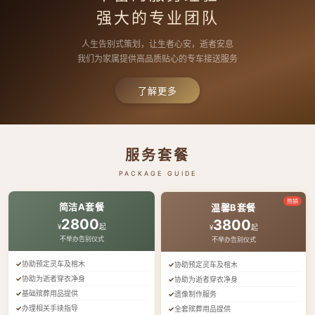
强大的专业团队
人生告别式策划，让生者心安，逝者安息
我们为家属提供高品质贴心的专车接送服务
了解更多
服务套餐
PACKAGE GUIDE
热销
简洁A套餐
温馨B套餐
2800
3800
¥
起
¥
起
不举办告别仪式
不举办告别仪式
协助预定灵车及棺木
协助预定灵车及棺木
协助为逝者穿衣净身
协助为逝者穿衣净身
基础殡葬用品提供
遗像制作服务
办理相关手续指导
全套殡葬用品提供