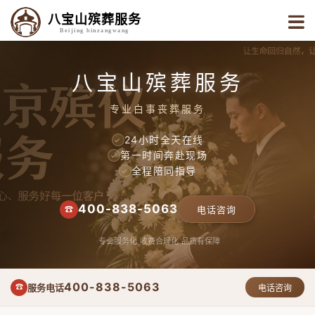
八宝山殡葬服务
Beijing binzangwang
八宝山殡葬服务
专业白事丧葬服务
24小时全天在线
✓
第一时间奔赴现场
✓
全程陪同指导
✓
400-838-5063
☎
电话咨询
专业服务化
收费合理化
品质有保障
400-838-5063
服务电话
☎
电话咨询