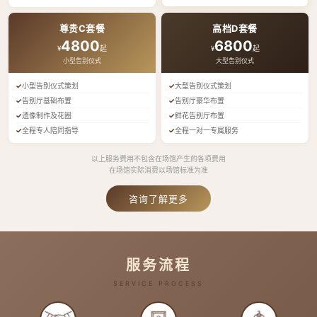
尊贵C套餐
高档D套餐
4800
6800
¥
起
¥
起
小型告别仪式
大型告别仪式
小型告别仪式策划
大型告别仪式策划
告别厅基础布置
告别厅豪华布置
遗像制作及花圈
鲜花告别厅布置
全程专人陪同指导
全程一对一专属服务
以上服务费用不包含在场馆产生的各项费用
在场馆实际消费以场馆标准为准
咨询了解更多
服务流程
SERVICE PROCESS