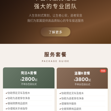
强大的专业团队
人生告别式策划，让生者心安，逝者安息
我们为家属提供高品质贴心的专车接送服务
了解更多
服务套餐
PACKAGE GUIDE
热销
简洁A套餐
温馨B套餐
2800
3800
¥
起
¥
起
不举办告别仪式
不举办告别仪式
协助预定灵车及棺木
协助预定灵车及棺木
协助为逝者穿衣净身
协助为逝者穿衣净身
基础殡葬用品提供
遗像制作服务
办理相关手续指导
全套殡葬用品提供