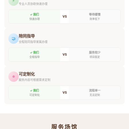
⚡
专业人员协助快速办理
✓ 我们
等待缓慢
VS
快速办理
效率低下
陪同指导
🤝
全程陪同指导家属办理
✓ 我们
服务较少
VS
全程指导
项目既定
可定制化
⭐
服务内容可根据需求定制
✓ 我们
流程单一
VS
可定制化
无法定制
服务场馆