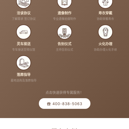
洽谈协议
遗像制作
寿衣穿戴
了解需求 签订协议
专业遗像拍摄制作
协助穿戴寿衣
灵车接送
告别仪式
火化办理
专车接送至殡仪馆
主持告别仪式
协助办理火化手续
落葬指导
墓地选购及落葬指导
点击快速获得专属服务！
☎ 400-838-5063