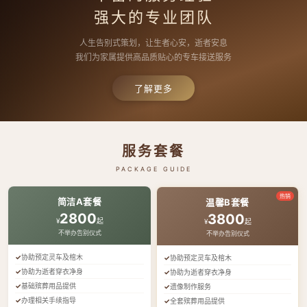
强大的专业团队
人生告别式策划，让生者心安，逝者安息
我们为家属提供高品质贴心的专车接送服务
了解更多
服务套餐
PACKAGE GUIDE
热销
简洁A套餐
温馨B套餐
2800
3800
¥
起
¥
起
不举办告别仪式
不举办告别仪式
协助预定灵车及棺木
协助预定灵车及棺木
协助为逝者穿衣净身
协助为逝者穿衣净身
基础殡葬用品提供
遗像制作服务
办理相关手续指导
全套殡葬用品提供