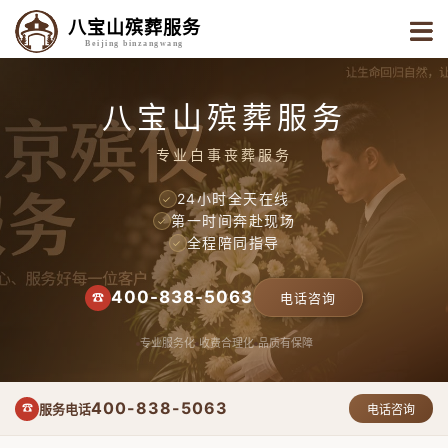
八宝山殡葬服务
Beijing binzangwang
八宝山殡葬服务
专业白事丧葬服务
24小时全天在线
✓
第一时间奔赴现场
✓
全程陪同指导
✓
400-838-5063
☎
电话咨询
专业服务化
收费合理化
品质有保障
400-838-5063
服务电话
☎
电话咨询