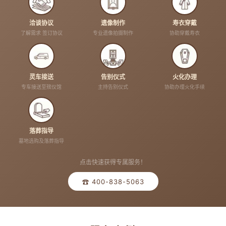
洽谈协议
遗像制作
寿衣穿戴
了解需求 签订协议
专业遗像拍摄制作
协助穿戴寿衣
灵车接送
告别仪式
火化办理
专车接送至殡仪馆
主持告别仪式
协助办理火化手续
落葬指导
墓地选购及落葬指导
点击快速获得专属服务！
☎ 400-838-5063