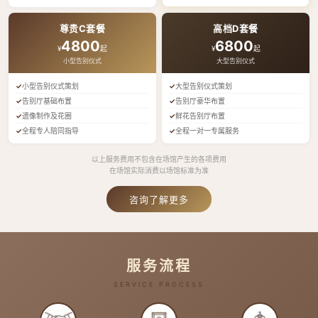
尊贵C套餐
高档D套餐
4800
6800
¥
起
¥
起
小型告别仪式
大型告别仪式
小型告别仪式策划
大型告别仪式策划
告别厅基础布置
告别厅豪华布置
遗像制作及花圈
鲜花告别厅布置
全程专人陪同指导
全程一对一专属服务
以上服务费用不包含在场馆产生的各项费用
在场馆实际消费以场馆标准为准
咨询了解更多
服务流程
SERVICE PROCESS