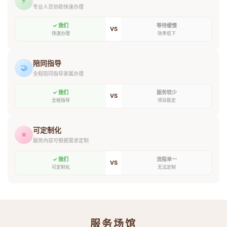
⚡
专业人员协助快速办理
✓ 我们
等待缓慢
VS
快速办理
效率低下
陪同指导
🤝
全程陪同指导家属办理
✓ 我们
服务较少
VS
全程指导
项目既定
可定制化
⭐
服务内容可根据需求定制
✓ 我们
流程单一
VS
可定制化
无法定制
服务场馆