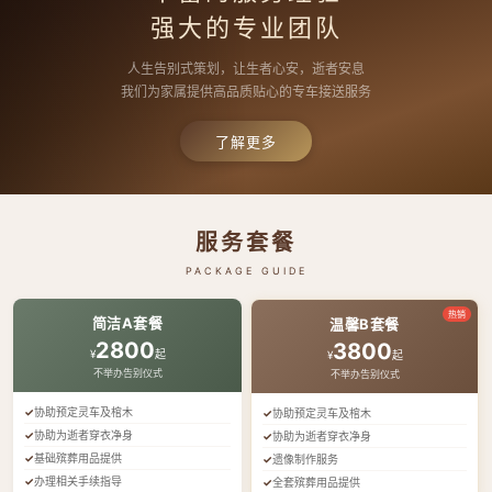
强大的专业团队
人生告别式策划，让生者心安，逝者安息
我们为家属提供高品质贴心的专车接送服务
了解更多
服务套餐
PACKAGE GUIDE
热销
简洁A套餐
温馨B套餐
2800
3800
¥
起
¥
起
不举办告别仪式
不举办告别仪式
协助预定灵车及棺木
协助预定灵车及棺木
协助为逝者穿衣净身
协助为逝者穿衣净身
基础殡葬用品提供
遗像制作服务
办理相关手续指导
全套殡葬用品提供