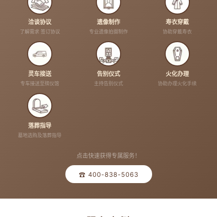
洽谈协议
遗像制作
寿衣穿戴
了解需求 签订协议
专业遗像拍摄制作
协助穿戴寿衣
灵车接送
告别仪式
火化办理
专车接送至殡仪馆
主持告别仪式
协助办理火化手续
落葬指导
墓地选购及落葬指导
点击快速获得专属服务！
☎ 400-838-5063