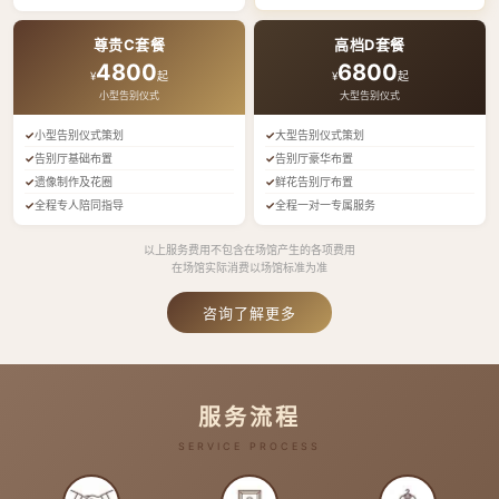
尊贵C套餐
高档D套餐
4800
6800
¥
起
¥
起
小型告别仪式
大型告别仪式
小型告别仪式策划
大型告别仪式策划
告别厅基础布置
告别厅豪华布置
遗像制作及花圈
鲜花告别厅布置
全程专人陪同指导
全程一对一专属服务
以上服务费用不包含在场馆产生的各项费用
在场馆实际消费以场馆标准为准
咨询了解更多
服务流程
SERVICE PROCESS