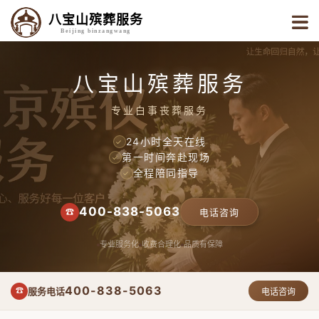
八宝山殡葬服务
Beijing binzangwang
八宝山殡葬服务
专业白事丧葬服务
24小时全天在线
✓
第一时间奔赴现场
✓
全程陪同指导
✓
400-838-5063
☎
电话咨询
专业服务化
收费合理化
品质有保障
400-838-5063
服务电话
☎
电话咨询