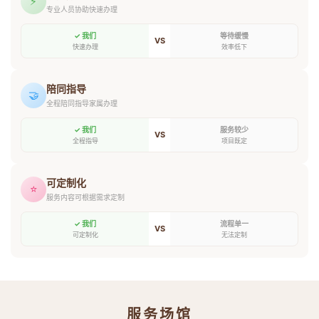
⚡
专业人员协助快速办理
✓ 我们
等待缓慢
VS
快速办理
效率低下
陪同指导
🤝
全程陪同指导家属办理
✓ 我们
服务较少
VS
全程指导
项目既定
可定制化
⭐
服务内容可根据需求定制
✓ 我们
流程单一
VS
可定制化
无法定制
服务场馆