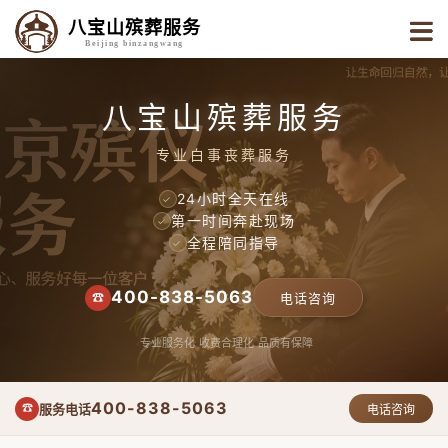
八宝山殡葬服务
Beijing binzangwang
八宝山殡葬服务
专业白事丧葬服务
24小时全天在线
✓
第一时间奔赴现场
✓
全程陪同指导
✓
400-838-5063
☎
电话咨询
专业服务化
收费合理化
品质有保障
400-838-5063
服务电话
☎
电话咨询