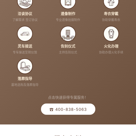
洽谈协议
遗像制作
寿衣穿戴
了解需求 签订协议
专业遗像拍摄制作
协助穿戴寿衣
灵车接送
告别仪式
火化办理
专车接送至殡仪馆
主持告别仪式
协助办理火化手续
落葬指导
墓地选购及落葬指导
点击快速获得专属服务！
☎ 400-838-5063