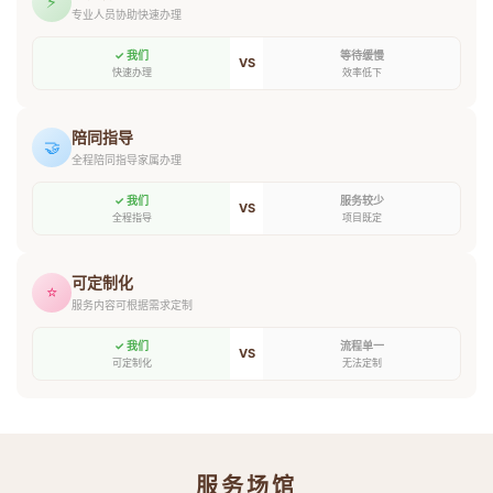
⚡
专业人员协助快速办理
✓ 我们
等待缓慢
VS
快速办理
效率低下
陪同指导
🤝
全程陪同指导家属办理
✓ 我们
服务较少
VS
全程指导
项目既定
可定制化
⭐
服务内容可根据需求定制
✓ 我们
流程单一
VS
可定制化
无法定制
服务场馆