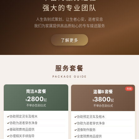
强大的专业团队
人生告别式策划，让生者心安，逝者安息
我们为家属提供高品质贴心的专车接送服务
了解更多
服务套餐
PACKAGE GUIDE
热销
简洁A套餐
温馨B套餐
2800
3800
¥
起
¥
起
不举办告别仪式
不举办告别仪式
协助预定灵车及棺木
协助预定灵车及棺木
协助为逝者穿衣净身
协助为逝者穿衣净身
基础殡葬用品提供
遗像制作服务
办理相关手续指导
全套殡葬用品提供