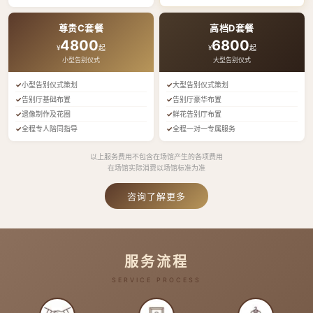
尊贵C套餐
高档D套餐
4800
6800
¥
起
¥
起
小型告别仪式
大型告别仪式
小型告别仪式策划
大型告别仪式策划
告别厅基础布置
告别厅豪华布置
遗像制作及花圈
鲜花告别厅布置
全程专人陪同指导
全程一对一专属服务
以上服务费用不包含在场馆产生的各项费用
在场馆实际消费以场馆标准为准
咨询了解更多
服务流程
SERVICE PROCESS