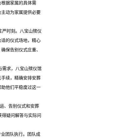
会根据家属的具体需
会主动为家属提供必要
庄严时刻。
八宝山殡仪
合适的仪式场地，精心
，确保告别仪式庄重、
与需求，
八宝山殡仪馆
关手续，精确安排安葬
帮助他们平稳度过这一
接运、告别仪式和安葬
获得疑问解答与实际问
专业团队执行。团队成