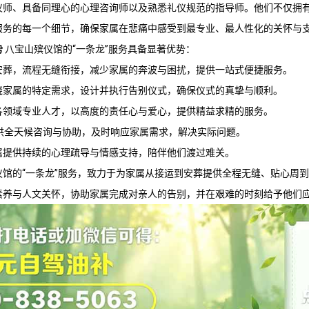
仪师、具备同理心的心理咨询师以及熟悉礼仪规范的指导师。他们不仅拥
服务的每一个细节，确保家属在悲痛中感受到最专业、最人性化的关怀与
势
八宝山殡仪馆
的“一条龙”服务具备显著优势：
安葬，流程无缝衔接，减少家属的奔波与困扰，提供一站式便捷服务。
绕家属的特定需求，设计并执行告别仪式，确保仪式的真挚与顺利。
各领域专业人才，以高度的责任心与爱心，提供精益求精的服务。
供全天候咨询与协助，及时响应家属需求，解决实际问题。
属提供持续的心理疏导与情感支持，陪伴他们渡过难关。
仪馆
的“一条龙”服务，致力于为家属从接运到安葬提供全程无缝、贴心周
素养与人文关怀，协助家属完成对亲人的告别，并在艰难的时刻给予他们