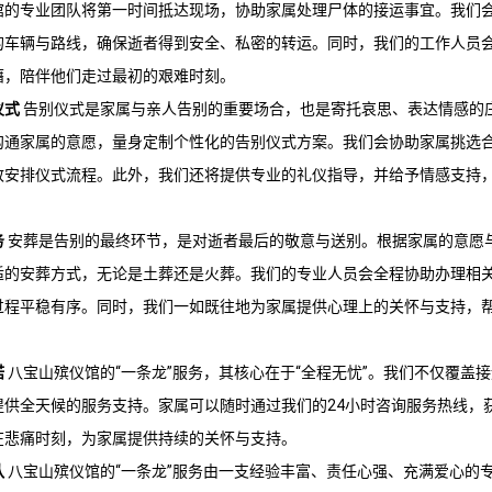
馆
的专业团队将第一时间抵达现场，协助家属处理尸体的接运事宜。我们
的车辆与路线，确保逝者得到安全、私密的转运。同时，我们的工作人员
藉，陪伴他们走过最初的艰难时刻。
仪式
告别仪式是家属与亲人告别的重要场合，也是寄托哀思、表达情感的
沟通家属的意愿，量身定制个性化的告别仪式方案。我们会协助家属挑选
致安排仪式流程。此外，我们还将提供专业的礼仪指导，并给予情感支持
务
安葬是告别的最终环节，是对逝者最后的敬意与送别。根据家属的意愿
适的安葬方式，无论是土葬还是火葬。我们的专业人员会全程协助办理相
过程平稳有序。同时，我们一如既往地为家属提供心理上的关怀与支持，
诺
八宝山殡仪馆
的“一条龙”服务，其核心在于“全程无忧”。我们不仅覆盖
提供全天候的服务支持。家属可以随时通过我们的24小时咨询服务热线，
在悲痛时刻，为家属提供持续的关怀与支持。
队
八宝山殡仪馆
的“一条龙”服务由一支经验丰富、责任心强、充满爱心的