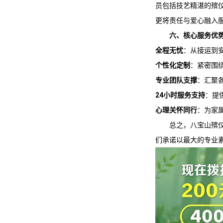
员包括技艺精湛的殡
更将责任与爱心融入
六、核心服务优
全程无忧
：从接运到
个性化定制
：紧密围
专业团队支撑
：汇聚
24小时服务支持
：提
心理关怀同行
：为家
总之，
八宝山殡
们承诺以最大的专业