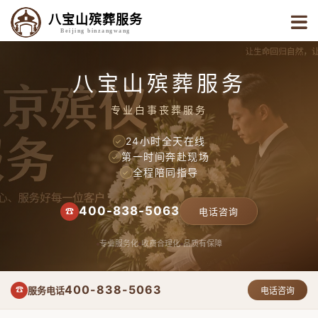
八宝山殡葬服务
Beijing binzangwang
八宝山殡葬服务
专业白事丧葬服务
24小时全天在线
✓
第一时间奔赴现场
✓
全程陪同指导
✓
400-838-5063
☎
电话咨询
专业服务化
收费合理化
品质有保障
400-838-5063
服务电话
☎
电话咨询