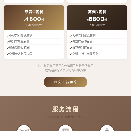
尊贵C套餐
高档D套餐
4800
6800
¥
起
¥
起
小型告别仪式
大型告别仪式
小型告别仪式策划
大型告别仪式策划
告别厅基础布置
告别厅豪华布置
遗像制作及花圈
鲜花告别厅布置
全程专人陪同指导
全程一对一专属服务
以上服务费用不包含在场馆产生的各项费用
在场馆实际消费以场馆标准为准
咨询了解更多
服务流程
SERVICE PROCESS