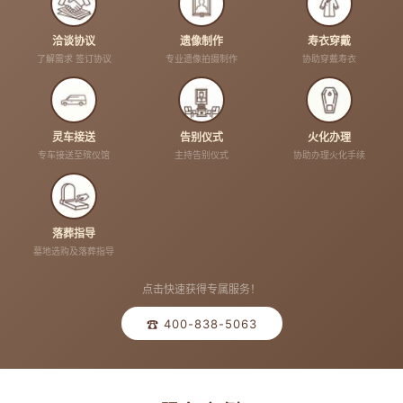
洽谈协议
遗像制作
寿衣穿戴
了解需求 签订协议
专业遗像拍摄制作
协助穿戴寿衣
灵车接送
告别仪式
火化办理
专车接送至殡仪馆
主持告别仪式
协助办理火化手续
落葬指导
墓地选购及落葬指导
点击快速获得专属服务！
☎ 400-838-5063