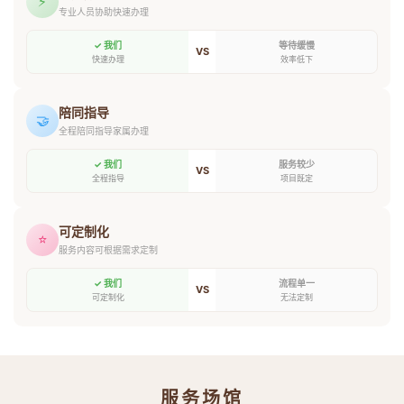
⚡
专业人员协助快速办理
✓ 我们
等待缓慢
VS
快速办理
效率低下
陪同指导
🤝
全程陪同指导家属办理
✓ 我们
服务较少
VS
全程指导
项目既定
可定制化
⭐
服务内容可根据需求定制
✓ 我们
流程单一
VS
可定制化
无法定制
服务场馆