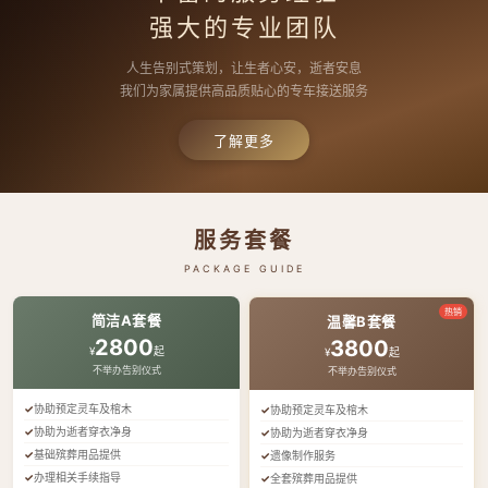
强大的专业团队
人生告别式策划，让生者心安，逝者安息
我们为家属提供高品质贴心的专车接送服务
了解更多
服务套餐
PACKAGE GUIDE
热销
简洁A套餐
温馨B套餐
2800
3800
¥
起
¥
起
不举办告别仪式
不举办告别仪式
协助预定灵车及棺木
协助预定灵车及棺木
协助为逝者穿衣净身
协助为逝者穿衣净身
基础殡葬用品提供
遗像制作服务
办理相关手续指导
全套殡葬用品提供