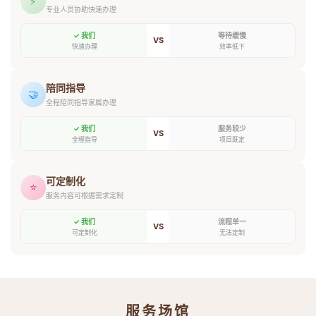
⚡
专业人员协助快速办理
✓ 我们
等待缓慢
VS
快速办理
效率低下
陪同指导
🤝
全程陪同指导家属办理
✓ 我们
服务较少
VS
全程指导
项目既定
可定制化
⭐
服务内容可根据需求定制
✓ 我们
流程单一
VS
可定制化
无法定制
服务场馆