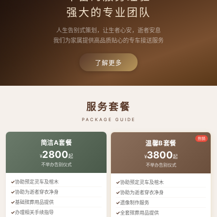
强大的专业团队
人生告别式策划，让生者心安，逝者安息
我们为家属提供高品质贴心的专车接送服务
了解更多
服务套餐
PACKAGE GUIDE
热销
简洁A套餐
温馨B套餐
2800
3800
¥
起
¥
起
不举办告别仪式
不举办告别仪式
协助预定灵车及棺木
协助预定灵车及棺木
协助为逝者穿衣净身
协助为逝者穿衣净身
基础殡葬用品提供
遗像制作服务
办理相关手续指导
全套殡葬用品提供