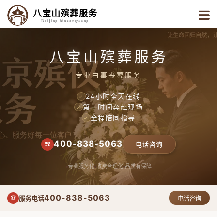
八宝山殡葬服务
Beijing binzangwang
八宝山殡葬服务
专业白事丧葬服务
24小时全天在线
✓
第一时间奔赴现场
✓
全程陪同指导
✓
400-838-5063
☎
电话咨询
专业服务化
收费合理化
品质有保障
400-838-5063
服务电话
☎
电话咨询