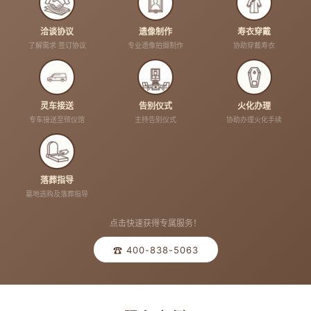
洽谈协议
遗像制作
寿衣穿戴
了解需求 签订协议
专业遗像拍摄制作
协助穿戴寿衣
灵车接送
告别仪式
火化办理
专车接送至殡仪馆
主持告别仪式
协助办理火化手续
落葬指导
墓地选购及落葬指导
点击快速获得专属服务！
☎ 400-838-5063