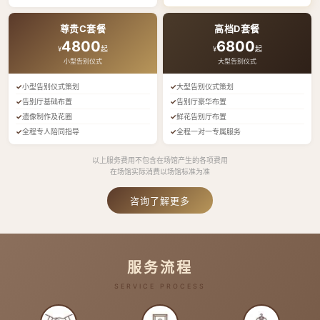
尊贵C套餐
高档D套餐
4800
6800
¥
起
¥
起
小型告别仪式
大型告别仪式
小型告别仪式策划
大型告别仪式策划
告别厅基础布置
告别厅豪华布置
遗像制作及花圈
鲜花告别厅布置
全程专人陪同指导
全程一对一专属服务
以上服务费用不包含在场馆产生的各项费用
在场馆实际消费以场馆标准为准
咨询了解更多
服务流程
SERVICE PROCESS