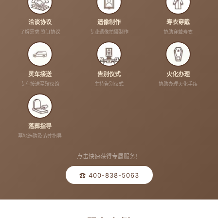
洽谈协议
遗像制作
寿衣穿戴
了解需求 签订协议
专业遗像拍摄制作
协助穿戴寿衣
灵车接送
告别仪式
火化办理
专车接送至殡仪馆
主持告别仪式
协助办理火化手续
落葬指导
墓地选购及落葬指导
点击快速获得专属服务！
☎ 400-838-5063