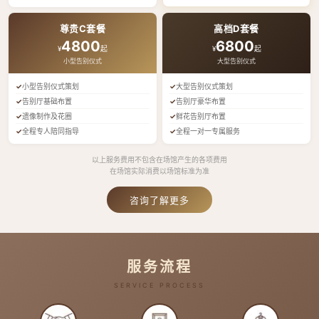
尊贵C套餐
高档D套餐
4800
6800
¥
起
¥
起
小型告别仪式
大型告别仪式
小型告别仪式策划
大型告别仪式策划
告别厅基础布置
告别厅豪华布置
遗像制作及花圈
鲜花告别厅布置
全程专人陪同指导
全程一对一专属服务
以上服务费用不包含在场馆产生的各项费用
在场馆实际消费以场馆标准为准
咨询了解更多
服务流程
SERVICE PROCESS