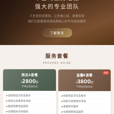
强大的专业团队
人生告别式策划，让生者心安，逝者安息
我们为家属提供高品质贴心的专车接送服务
了解更多
服务套餐
PACKAGE GUIDE
热销
简洁A套餐
温馨B套餐
2800
3800
¥
起
¥
起
不举办告别仪式
不举办告别仪式
协助预定灵车及棺木
协助预定灵车及棺木
协助为逝者穿衣净身
协助为逝者穿衣净身
基础殡葬用品提供
遗像制作服务
办理相关手续指导
全套殡葬用品提供