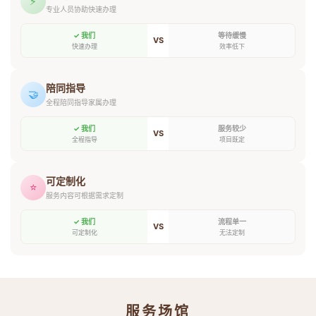
⚡
专业人员协助快速办理
✓ 我们
等待缓慢
VS
快速办理
效率低下
陪同指导
🤝
全程陪同指导家属办理
✓ 我们
服务较少
VS
全程指导
项目既定
可定制化
⭐
服务内容可根据需求定制
✓ 我们
流程单一
VS
可定制化
无法定制
服务场馆