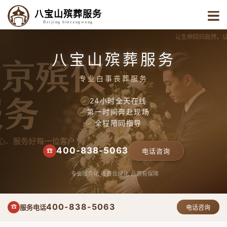
八宝山殡葬服务
Beijing binzangwang
八宝山殡葬服务
专业白事丧葬服务
24小时全天在线
✓
第一时间奔赴现场
✓
全程陪同指导
✓
400-838-5063
☎
电话咨询
专业服务化
收费合理化
品质有保障
400-838-5063
服务电话
☎
电话咨询