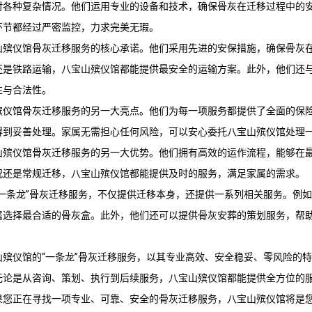
对各种复杂情况。他们运用专业的设备和技术，确保骨灰在迁移过程中的
环节都经过严密监控，力求完美无瑕。
山殡仪馆
骨灰迁移服务的核心承诺。他们采用先进的安保措施，确保骨灰
还是铁路运输，
八宝山殡仪馆
都能提供最安全的运输方案。此外，他们还
性与合法性。
殡仪馆
骨灰迁移服务的另一大亮点。他们为每一项服务都提供了全面的保
得到妥善处理。家属无需担心任何风险，可以安心委托
八宝山殡仪馆
处理
山殡仪馆
骨灰迁移服务的另一大优势。他们拥有高效的运作流程，能够在
况还是常规迁移，
八宝山殡仪馆
都能提供及时的服务，满足家属的需求。
“一条龙”骨灰迁移服务，不仅提供迁移本身，还提供一系列相关服务。例
属选择最合适的骨灰盒。此外，他们还可以提供骨灰安葬的策划服务，帮
山殡仪馆
的“一条龙”骨灰迁移服务，以其专业高效、安全稳妥、零风险的
无论是从咨询、策划、执行到后续服务，
八宝山殡仪馆
都能提供全方位的
果您正在寻找一项专业、可靠、安全的骨灰迁移服务，
八宝山殡仪馆
将是