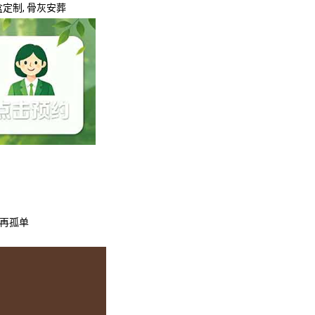
灰盒定制, 骨灰安葬
不再孤单