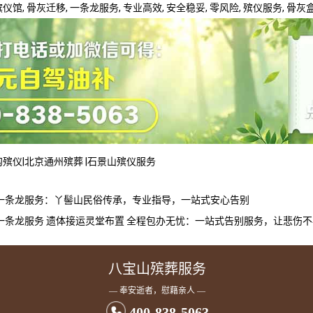
殡仪馆
, 骨灰迁移, 一条龙服务, 专业高效, 安全稳妥, 零风险, 殡仪服务, 骨
沟殡仪
|
北京通州殡葬
|
石景山殡仪服务
一条龙服务：丫髻山民俗传承，专业指导，一站式安心告别
一条龙服务 遗体接运灵堂布置 全程包办无忧：一站式告别服务，让悲伤
八宝山殡葬服务
— 奉安逝者，慰藉亲人 —
400-838-5063