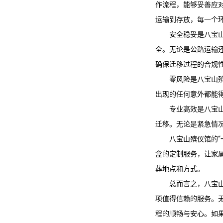
作流程，能够妥善应
运输到存放，每一个
安全稳妥是
八宝
全。无论是公路运输
确保迁移过程的合规
零风险是
八宝山
出现的任何意外都能
专业高效是
八宝
迁移。无论是紧急情
八宝山殡仪馆
的
盒的定制服务，让家
葬地点和方式。
总而言之，
八宝
项值得信赖的服务。
程的顺畅与安心。如