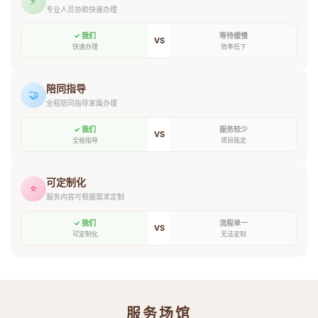
⚡
专业人员协助快速办理
✓ 我们
等待缓慢
VS
快速办理
效率低下
陪同指导
🤝
全程陪同指导家属办理
✓ 我们
服务较少
VS
全程指导
项目既定
可定制化
⭐
服务内容可根据需求定制
✓ 我们
流程单一
VS
可定制化
无法定制
服务场馆