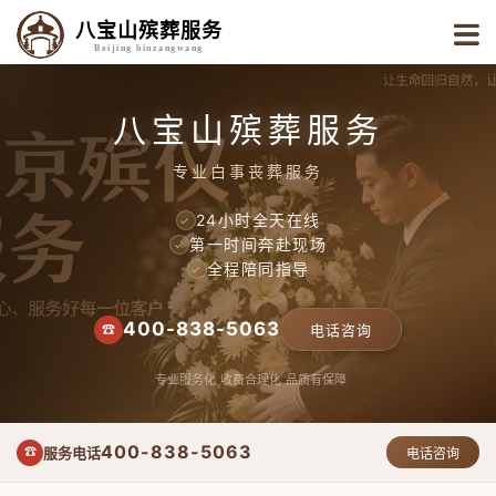
八宝山殡葬服务
Beijing binzangwang
八宝山殡葬服务
专业白事丧葬服务
24小时全天在线
✓
第一时间奔赴现场
✓
全程陪同指导
✓
400-838-5063
☎
电话咨询
专业服务化
收费合理化
品质有保障
400-838-5063
服务电话
☎
电话咨询