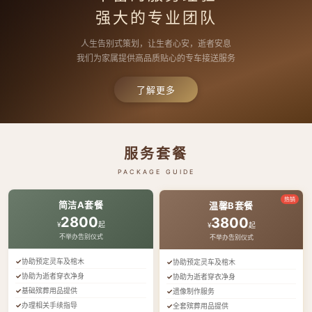
强大的专业团队
人生告别式策划，让生者心安，逝者安息
我们为家属提供高品质贴心的专车接送服务
了解更多
服务套餐
PACKAGE GUIDE
热销
简洁A套餐
温馨B套餐
2800
3800
¥
起
¥
起
不举办告别仪式
不举办告别仪式
协助预定灵车及棺木
协助预定灵车及棺木
协助为逝者穿衣净身
协助为逝者穿衣净身
基础殡葬用品提供
遗像制作服务
办理相关手续指导
全套殡葬用品提供