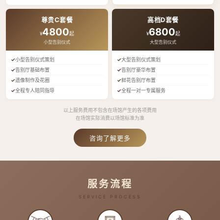
尊贵C套餐
高档D套餐
4800
6800
¥
起
¥
起
小型告别仪式
大型告别仪式
小型告别仪式策划
大型告别仪式策划
告别厅基础布置
告别厅豪华布置
遗像制作及花圈
鲜花告别厅布置
全程专人陪同指导
全程一对一专属服务
以上服务费用不包含在场馆产生的各项费用
在场馆实际消费以场馆标准为准
咨询了解更多
服务流程
SERVICE PROCESS