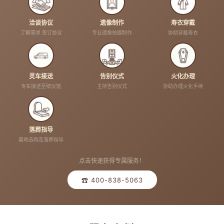
洽谈协议
遗像制作
寿衣穿戴
了解需求 签订协议
专业遗像拍摄制作
协助穿戴寿衣
灵车接送
告别仪式
火化办理
专车接送至殡仪馆
主持告别仪式
协助办理火化手续
落葬指导
墓地选购及落葬指导
点击快速获得专属服务！
☎ 400-838-5063