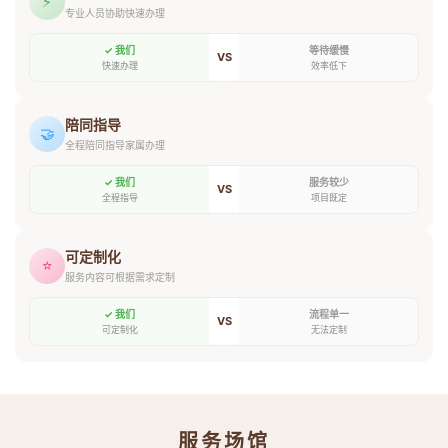
⚡
专业人员协助快速办理
✓ 我们
等待缓慢
VS
快速办理
效率低下
陪同指导
🤝
全程陪同指导家属办理
✓ 我们
服务较少
VS
全程指导
项目既定
可定制化
⭐
服务内容可根据需求定制
✓ 我们
流程单一
VS
可定制化
无法定制
服务场馆