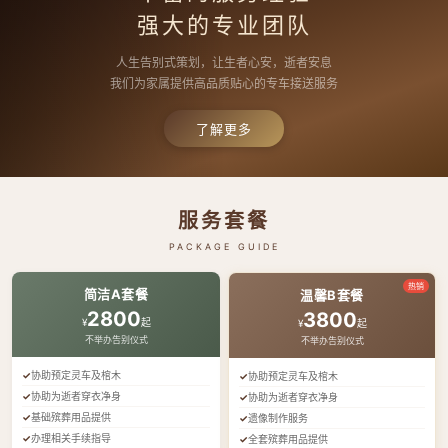
强大的专业团队
人生告别式策划，让生者心安，逝者安息
我们为家属提供高品质贴心的专车接送服务
了解更多
服务套餐
PACKAGE GUIDE
热销
简洁A套餐
温馨B套餐
2800
3800
¥
起
¥
起
不举办告别仪式
不举办告别仪式
协助预定灵车及棺木
协助预定灵车及棺木
协助为逝者穿衣净身
协助为逝者穿衣净身
基础殡葬用品提供
遗像制作服务
办理相关手续指导
全套殡葬用品提供