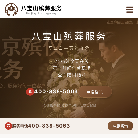
八宝山殡葬服务
Beijing binzangwang
八宝山殡葬服务
专业白事丧葬服务
24小时全天在线
✓
第一时间奔赴现场
✓
全程陪同指导
✓
400-838-5063
☎
电话咨询
专业服务化
收费合理化
品质有保障
400-838-5063
服务电话
☎
电话咨询