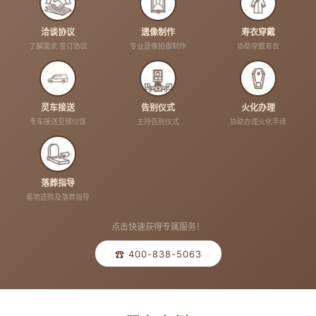
洽谈协议
遗像制作
寿衣穿戴
了解需求 签订协议
专业遗像拍摄制作
协助穿戴寿衣
灵车接送
告别仪式
火化办理
专车接送至殡仪馆
主持告别仪式
协助办理火化手续
落葬指导
墓地选购及落葬指导
点击快速获得专属服务！
☎ 400-838-5063