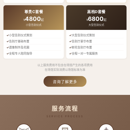
尊贵C套餐
高档D套餐
4800
6800
¥
起
¥
起
小型告别仪式
大型告别仪式
小型告别仪式策划
大型告别仪式策划
告别厅基础布置
告别厅豪华布置
遗像制作及花圈
鲜花告别厅布置
全程专人陪同指导
全程一对一专属服务
以上服务费用不包含在场馆产生的各项费用
在场馆实际消费以场馆标准为准
咨询了解更多
服务流程
SERVICE PROCESS