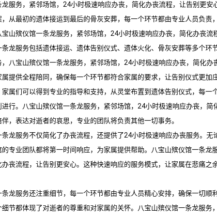
条龙服务，紧邻场馆，24小时极速响应办丧，简化办丧流程，让告别更安
案，从最初的遗体接运到最后的骨灰安葬，每一个环节都由专业人员负责
八宝山殡仪馆
一条龙服务，紧邻场馆，24小时极速响应办丧，简化办丧流
一条龙服务包括遗体接运、遗体告别仪式、遗体火化、骨灰安葬等多个环
务，
八宝山殡仪馆
一条龙服务，紧邻场馆，24小时极速响应办丧，简化办
家属提供全程陪同，确保每一个环节都符合家属的要求，让告别仪式更加
，家属们可以得到专业的指导和支持，从灵堂布置到遗体告别仪式，每一
利进行。
八宝山殡仪馆
一条龙服务，紧邻场馆，24小时极速响应办丧，简
陪伴，表达对逝者的哀思，专业的团队将负责其他一切事务。
一条龙服务不仅简化了办丧流程，还提供了24小时极速响应办丧服务。无
馆
的专业团队都将第一时间响应，为家属提供帮助。
八宝山殡仪馆
一条龙
化办丧流程，让告别更安心。这种快速响应的服务模式，让家属在悲痛之
一条龙服务还注重细节，每一个环节都由专业人员精心安排，确保一切顺
个细节都体现了对逝者的尊重和对家属的关怀。
八宝山殡仪馆
一条龙服务，