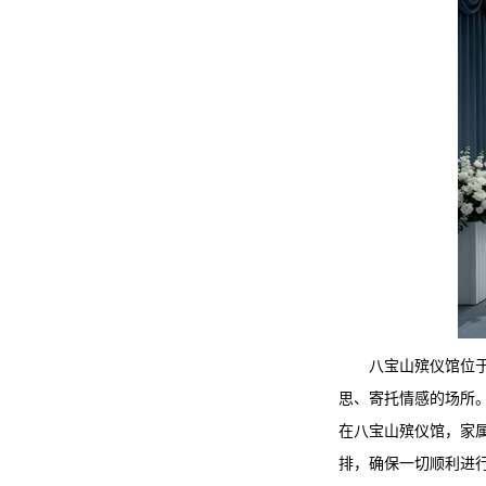
八宝山殡仪馆
位
思、寄托情感的场所
在
八宝山殡仪馆
，家
排，确保一切顺利进