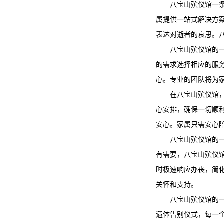
八宝山殡仪馆
一
属提供一站式解决方
表达对逝者的哀思。
八宝山殡仪馆
的
的需求选择相应的服
心。专业的团队将为
在
八宝山殡仪馆
心安排，确保一切顺
安心。家属只需安心
八宝山殡仪馆
的
有需要，
八宝山殡仪
时极速响应办丧，简
关怀和支持。
八宝山殡仪馆
的
遗体告别仪式，每一